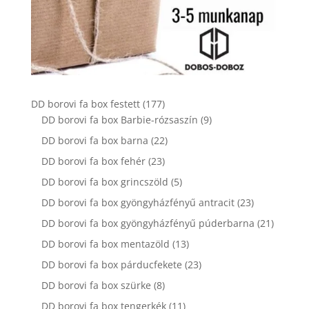
177
DD borovi fa box festett
177
termék
9
DD borovi fa box Barbie-rózsaszín
9
termék
22
DD borovi fa box barna
22
termék
23
DD borovi fa box fehér
23
termék
5
DD borovi fa box grincszöld
5
termék
23
DD borovi fa box gyöngyházfényű antracit
23
termék
21
DD borovi fa box gyöngyházfényű púderbarna
21
termék
13
DD borovi fa box mentazöld
13
termék
23
DD borovi fa box párducfekete
23
termék
8
DD borovi fa box szürke
8
termék
11
DD borovi fa box tengerkék
11