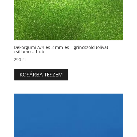
Dekorgumi A/4-es 2 mm-es – grincszöld (olíva)
csillámos, 1 db
290
Ft
KOSÁRBA TESZEM