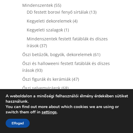
termék
55
Mindenszentek
55
termék
13
DD festett borovi fenyő sírtálak
13
termék
4
Kegyeleti dekorelemek
4
termék
1
Kegyeleti szalagok
1
termék
Mindenszentek festett fatáblák és díszes
37
írások
37
termék
61
Őszi betűzők, bogyók, dekorelemek
61
termék
Őszi és halloweeni festett fatáblák és díszes
93
írások
93
termék
47
Őszi figurák és kerámiák
47
termék
68
Őszi selyemvirágok
68
termék
A weboldalon a minőségi felhasználói élmény érdekében sütiket
9
Őszi szalagok és egyéb kiegészítők
9
használunk.
termék
86
Őszi termések
86
You can find out more about which cookies we are using or
switch them off in
settings
.
termék
70
Őszi zöld díszítők
70
termék
685
Elfogad
Tavasz
685
termék
56
Díszítő elemek, bogyók
56