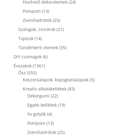
24
Festhető dekorelemek
24
termék
13
Pompom
13
termék
25
Zseníliadrótok
25
termék
21
Szalagok, zsinórok
21
termék
14
Tojások
14
termék
35
Tündérkerti elemek
35
termék
6
DIY csomagok
6
termék
1361
Évszakok
1361
555
termék
Ősz
555
termék
5
Koszorúalapok, kopogtatóalapok
5
termék
83
Kreatív alkotókellékek
83
22
termék
Dekorgumi
22
termék
19
Egyéb kellékek
19
termék
4
Fa golyók
4
termék
13
Pompom
13
termék
25
Zseníliadrótok
25