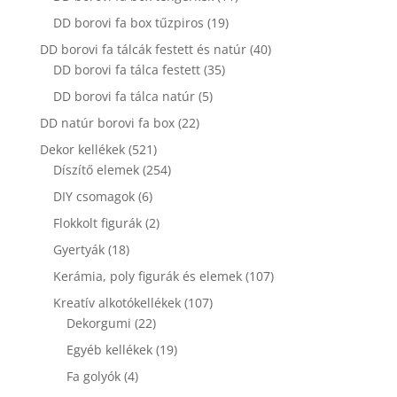
termék
19
DD borovi fa box tűzpiros
19
termék
40
DD borovi fa tálcák festett és natúr
40
35
termék
DD borovi fa tálca festett
35
termék
5
DD borovi fa tálca natúr
5
termék
22
DD natúr borovi fa box
22
termék
521
Dekor kellékek
521
termék
254
Díszítő elemek
254
termék
6
DIY csomagok
6
termék
2
Flokkolt figurák
2
termék
18
Gyertyák
18
termék
107
Kerámia, poly figurák és elemek
107
termék
107
Kreatív alkotókellékek
107
22
termék
Dekorgumi
22
termék
19
Egyéb kellékek
19
termék
4
Fa golyók
4
termék