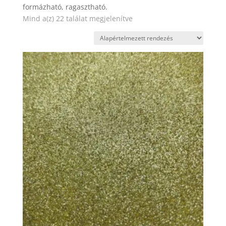
formázható, ragasztható.
Mind a(z) 22 találat megjelenítve