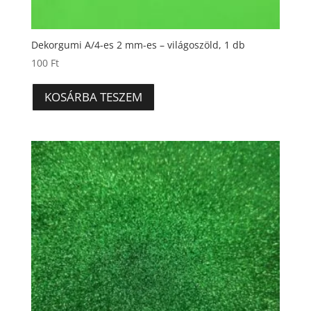
Dekorgumi A/4-es 2 mm-es – világoszöld, 1 db
100
Ft
KOSÁRBA TESZEM