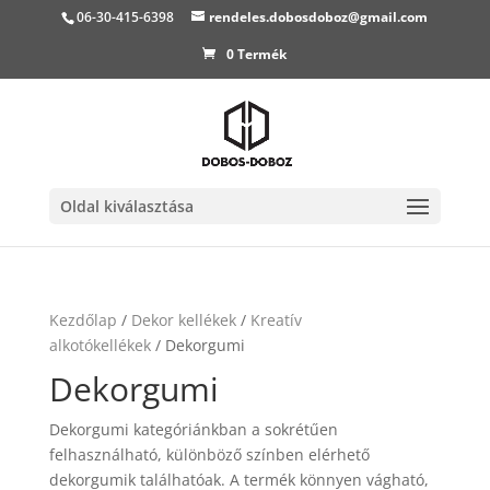
06-30-415-6398
rendeles.dobosdoboz@gmail.com
0 Termék
Oldal kiválasztása
Kezdőlap
/
Dekor kellékek
/
Kreatív
alkotókellékek
/ Dekorgumi
Dekorgumi
Dekorgumi kategóriánkban a sokrétűen
felhasználható, különböző színben elérhető
dekorgumik találhatóak. A termék könnyen vágható,