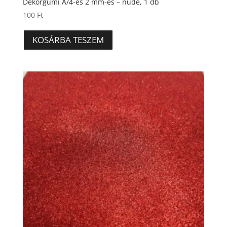
Dekorgumi A/4-es 2 mm-es – nude, 1 db
100
Ft
KOSÁRBA TESZEM