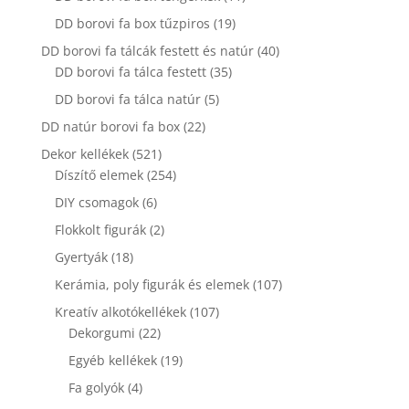
termék
19
DD borovi fa box tűzpiros
19
termék
40
DD borovi fa tálcák festett és natúr
40
35
termék
DD borovi fa tálca festett
35
termék
5
DD borovi fa tálca natúr
5
termék
22
DD natúr borovi fa box
22
termék
521
Dekor kellékek
521
termék
254
Díszítő elemek
254
termék
6
DIY csomagok
6
termék
2
Flokkolt figurák
2
termék
18
Gyertyák
18
termék
107
Kerámia, poly figurák és elemek
107
termék
107
Kreatív alkotókellékek
107
22
termék
Dekorgumi
22
termék
19
Egyéb kellékek
19
termék
4
Fa golyók
4
termék