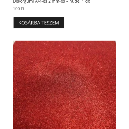
Dekorgumi A/4-es 2 mm-es – nude, 1 db
100
Ft
KOSÁRBA TESZEM