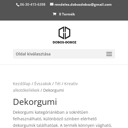
06-30-415-6398
rendeles.dobosdoboz@gmail.com
0 Termék
Oldal kiválasztása
Kezdőlap
/
Évszakok
/
Tél
/
Kreatív
alkotókellékek
/ Dekorgumi
Dekorgumi
Dekorgumi kategóriánkban a sokrétűen
felhasználható, különböző színben elérhető
dekorgumik találhatóak. A termék könnyen vágható,