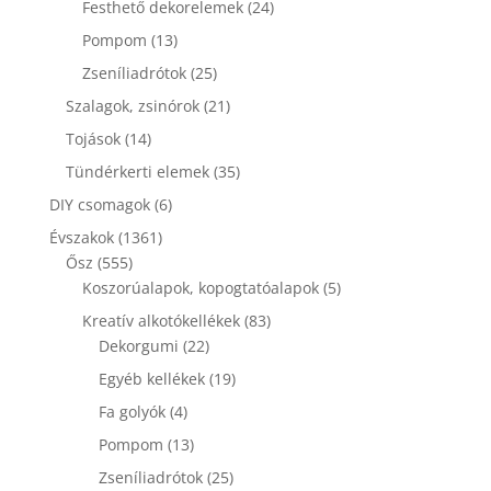
24
Festhető dekorelemek
24
termék
13
Pompom
13
termék
25
Zseníliadrótok
25
termék
21
Szalagok, zsinórok
21
termék
14
Tojások
14
termék
35
Tündérkerti elemek
35
termék
6
DIY csomagok
6
termék
1361
Évszakok
1361
555
termék
Ősz
555
termék
5
Koszorúalapok, kopogtatóalapok
5
termék
83
Kreatív alkotókellékek
83
22
termék
Dekorgumi
22
termék
19
Egyéb kellékek
19
termék
4
Fa golyók
4
termék
13
Pompom
13
termék
25
Zseníliadrótok
25