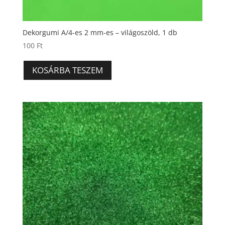
Dekorgumi A/4-es 2 mm-es – világoszöld, 1 db
100
Ft
KOSÁRBA TESZEM