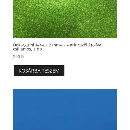
Dekorgumi A/4-es 2 mm-es – grincszöld (olíva)
csillámos, 1 db
290
Ft
KOSÁRBA TESZEM