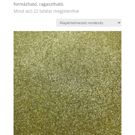
formázható, ragasztható.
Mind a(z) 22 találat megjelenítve