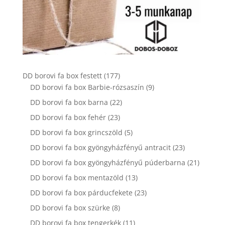
177
DD borovi fa box festett
177
termék
9
DD borovi fa box Barbie-rózsaszín
9
termék
22
DD borovi fa box barna
22
termék
23
DD borovi fa box fehér
23
termék
5
DD borovi fa box grincszöld
5
termék
23
DD borovi fa box gyöngyházfényű antracit
23
termék
21
DD borovi fa box gyöngyházfényű púderbarna
21
termék
13
DD borovi fa box mentazöld
13
termék
23
DD borovi fa box párducfekete
23
termék
8
DD borovi fa box szürke
8
termék
11
DD borovi fa box tengerkék
11