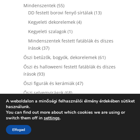
termék
55
Mindenszentek
55
termék
13
DD festett borovi fenyő sírtálak
13
termék
4
Kegyeleti dekorelemek
4
termék
1
Kegyeleti szalagok
1
termék
Mindenszentek festett fatáblák és díszes
37
írások
37
termék
61
Őszi betűzők, bogyók, dekorelemek
61
termék
Őszi és halloweeni festett fatáblák és díszes
93
írások
93
termék
47
Őszi figurák és kerámiák
47
termék
68
Őszi selyemvirágok
68
termék
A weboldalon a minőségi felhasználói élmény érdekében sütiket
9
Őszi szalagok és egyéb kiegészítők
9
használunk.
termék
86
Őszi termések
86
You can find out more about which cookies we are using or
switch them off in
settings
.
termék
70
Őszi zöld díszítők
70
termék
685
Elfogad
Tavasz
685
termék
56
Díszítő elemek, bogyók
56