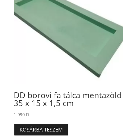
DD borovi fa tálca mentazöld
35 x 15 x 1,5 cm
1 990
Ft
KOSÁRBA TESZEM