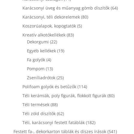
termék
64
Karácsonyi üveg és műanyag gömb díszítők
64
termék
80
Karácsonyi, téli dekorelemek
80
termék
5
Koszorúalapok, kopogtatók
5
termék
83
Kreatív alkotókellékek
83
22
termék
Dekorgumi
22
termék
19
Egyéb kellékek
19
termék
4
Fa golyók
4
termék
13
Pompom
13
termék
25
Zseníliadrótok
25
termék
114
Polifoam golyók és betűzők
114
termék
80
Téli kerámiák, poly figurák, flokkolt figurák
80
termék
88
Téli termések
88
termék
62
Téli zöld díszítők
62
termék
182
Téli, karácsonyi festett fatáblák
182
termék
541
Festett fa-, dekorkarton táblák és díszes írások
541