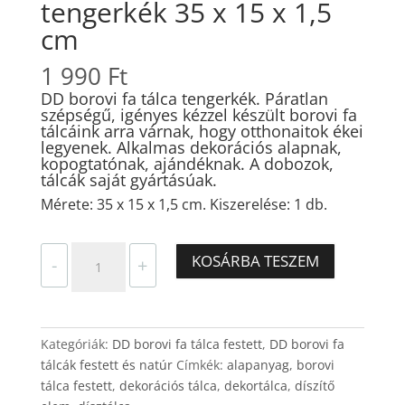
tengerkék 35 x 15 x 1,5
cm
1 990
Ft
DD borovi fa tálca tengerkék. Páratlan
szépségű, igényes kézzel készült borovi fa
tálcáink arra várnak, hogy otthonaitok ékei
legyenek. Alkalmas dekorációs alapnak,
kopogtatónak, ajándéknak. A dobozok,
tálcák saját gyártásúak.
Mérete: 35 x 15 x 1,5 cm. Kiszerelése: 1 db.
DD
KOSÁRBA TESZEM
-
+
borovi
fa
tálca
tengerkék
Kategóriák:
DD borovi fa tálca festett
,
DD borovi fa
35
tálcák festett és natúr
Címkék:
alapanyag
,
borovi
x
tálca festett
,
dekorációs tálca
,
dekortálca
,
díszítő
15