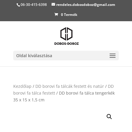
06-30-415-6398
rendeles.dobosdoboz@gmail.com
0 Termék
Oldal kiválasztása
Kezdőlap
/
DD borovi fa tálcák festett és natúr
/
DD
borovi fa tálca festett
/ DD borovi fa tálca tengerkék
35 x 15 x 1,5 cm