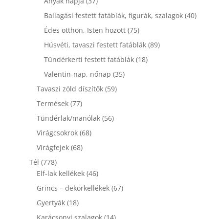
37
termék
Anyák napja
37
termék
40
Ballagási festett fatáblák, figurák, szalagok
40
termék
75
Édes otthon, Isten hozott
75
termék
89
Húsvéti, tavaszi festett fatáblák
89
termék
18
Tündérkerti festett fatáblák
18
termék
35
Valentin-nap, nőnap
35
termék
59
Tavaszi zöld díszítők
59
termék
77
Termések
77
termék
56
Tündérlak/manólak
56
termék
68
Virágcsokrok
68
termék
68
Virágfejek
68
termék
778
Tél
778
termék
46
Elf-lak kellékek
46
termék
67
Grincs – dekorkellékek
67
termék
18
Gyertyák
18
termék
14
Karácsonyi szalagok
14