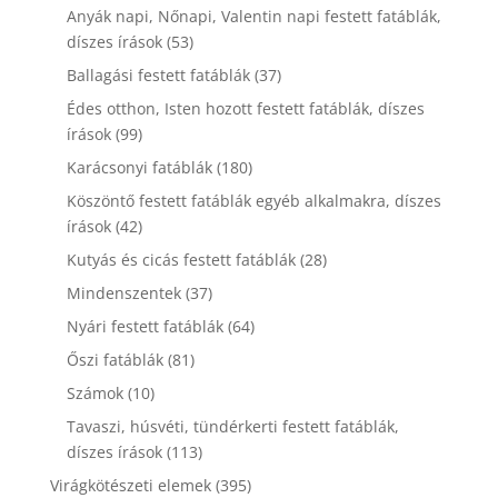
termék
Anyák napi, Nőnapi, Valentin napi festett fatáblák,
53
díszes írások
53
termék
37
Ballagási festett fatáblák
37
termék
Édes otthon, Isten hozott festett fatáblák, díszes
99
írások
99
termék
180
Karácsonyi fatáblák
180
termék
Köszöntő festett fatáblák egyéb alkalmakra, díszes
42
írások
42
termék
28
Kutyás és cicás festett fatáblák
28
termék
37
Mindenszentek
37
termék
64
Nyári festett fatáblák
64
termék
81
Őszi fatáblák
81
termék
10
Számok
10
termék
Tavaszi, húsvéti, tündérkerti festett fatáblák,
113
díszes írások
113
termék
395
Virágkötészeti elemek
395