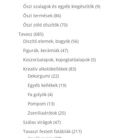
termék
9
Őszi szalagok és egyéb kiegészítők
9
termék
86
Őszi termések
86
termék
70
Őszi zöld díszítők
70
termék
685
Tavasz
685
termék
56
Díszítő elemek, bogyók
56
termék
47
Figurák, kerámiák
47
termék
5
Koszorúalapok, kopogtatóalapok
5
termék
83
Kreatív alkotókellékek
83
22
termék
Dekorgumi
22
termék
19
Egyéb kellékek
19
termék
4
Fa golyók
4
termék
13
Pompom
13
termék
25
Zseníliadrótok
25
termék
47
Szálas virágok
47
termék
217
Tavaszi festett fatáblák
217