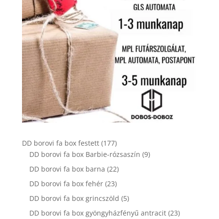
177
DD borovi fa box festett
177
termék
9
DD borovi fa box Barbie-rózsaszín
9
termék
22
DD borovi fa box barna
22
termék
23
DD borovi fa box fehér
23
termék
5
DD borovi fa box grincszöld
5
termék
23
DD borovi fa box gyöngyházfényű antracit
23