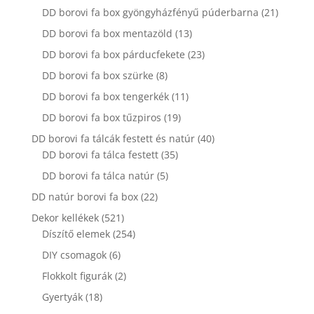
termék
21
DD borovi fa box gyöngyházfényű púderbarna
21
termék
13
DD borovi fa box mentazöld
13
termék
23
DD borovi fa box párducfekete
23
termék
8
DD borovi fa box szürke
8
termék
11
DD borovi fa box tengerkék
11
termék
19
DD borovi fa box tűzpiros
19
termék
40
DD borovi fa tálcák festett és natúr
40
35
termék
DD borovi fa tálca festett
35
termék
5
DD borovi fa tálca natúr
5
termék
22
DD natúr borovi fa box
22
termék
521
Dekor kellékek
521
termék
254
Díszítő elemek
254
termék
6
DIY csomagok
6
termék
2
Flokkolt figurák
2
termék
18
Gyertyák
18
termék