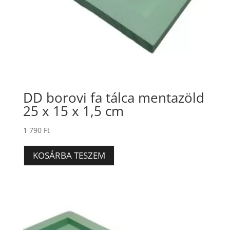
DD borovi fa tálca mentazöld
25 x 15 x 1,5 cm
1 790
Ft
KOSÁRBA TESZEM