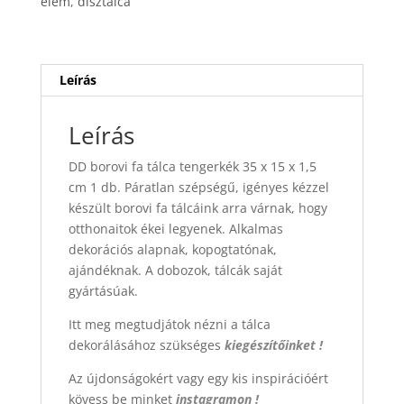
elem
,
dísztálca
x
1,5
cm
mennyiség
Leírás
Leírás
DD borovi fa tálca tengerkék 35 x 15 x 1,5
cm 1 db. Páratlan szépségű, igényes kézzel
készült borovi fa tálcáink arra várnak, hogy
otthonaitok ékei legyenek. Alkalmas
dekorációs alapnak, kopogtatónak,
ajándéknak. A dobozok, tálcák saját
gyártásúak.
Itt meg megtudjátok nézni a tálca
dekorálásához szükséges
kiegészítőinket !
Az újdonságokért vagy egy kis inspirációért
kövess be minket
instagramon !