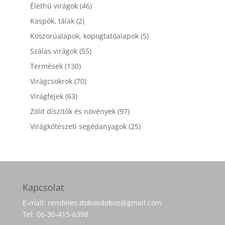
46
termék
Élethű virágok
46
termék
2
Kaspók, tálak
2
termék
5
Koszorúalapok, kopogtatóalapok
5
termék
55
Szálas virágok
55
termék
130
Termések
130
termék
70
Virágcsokrok
70
termék
63
Virágfejek
63
termék
97
Zöld díszítők és növények
97
termék
25
Virágkötészeti segédanyagok
25
termék
Kapcsolat
E-mail: rendeles.dobosdoboz@gmail.com
Tel: 06-30-415-6398