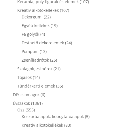
107
Kerámia, poly figurák és elemek
107
termék
107
Kreatív alkotókellékek
107
22
termék
Dekorgumi
22
termék
19
Egyéb kellékek
19
termék
4
Fa golyók
4
termék
24
Festhető dekorelemek
24
termék
13
Pompom
13
termék
25
Zseníliadrótok
25
termék
21
Szalagok, zsinórok
21
termék
14
Tojások
14
termék
35
Tündérkerti elemek
35
termék
6
DIY csomagok
6
termék
1361
Évszakok
1361
555
termék
Ősz
555
termék
5
Koszorúalapok, kopogtatóalapok
5
termék
83
Kreatív alkotókellékek
83