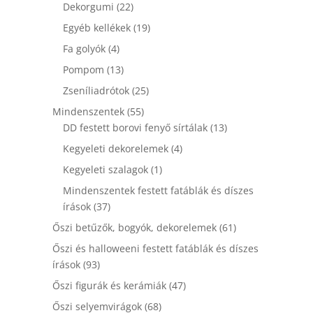
22
termék
Dekorgumi
22
termék
19
Egyéb kellékek
19
termék
4
Fa golyók
4
termék
13
Pompom
13
termék
25
Zseníliadrótok
25
termék
55
Mindenszentek
55
termék
13
DD festett borovi fenyő sírtálak
13
termék
4
Kegyeleti dekorelemek
4
termék
1
Kegyeleti szalagok
1
termék
Mindenszentek festett fatáblák és díszes
37
írások
37
termék
61
Őszi betűzők, bogyók, dekorelemek
61
termék
Őszi és halloweeni festett fatáblák és díszes
93
írások
93
termék
47
Őszi figurák és kerámiák
47
termék
68
Őszi selyemvirágok
68