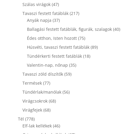
termék
47
Szálas virágok
47
termék
217
Tavaszi festett fatáblák
217
37
termék
Anyák napja
37
termék
40
Ballagási festett fatáblák, figurák, szalagok
40
termék
75
Édes otthon, Isten hozott
75
termék
89
Húsvéti, tavaszi festett fatáblák
89
termék
18
Tündérkerti festett fatáblák
18
termék
35
Valentin-nap, nőnap
35
termék
59
Tavaszi zöld díszítők
59
termék
77
Termések
77
termék
56
Tündérlak/manólak
56
termék
68
Virágcsokrok
68
termék
68
Virágfejek
68
termék
778
Tél
778
termék
46
Elf-lak kellékek
46
termék