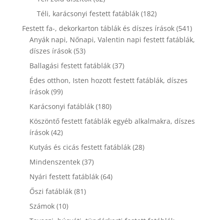
termék
182
Téli, karácsonyi festett fatáblák
182
termék
541
Festett fa-, dekorkarton táblák és díszes írások
541
termék
Anyák napi, Nőnapi, Valentin napi festett fatáblák,
53
díszes írások
53
termék
37
Ballagási festett fatáblák
37
termék
Édes otthon, Isten hozott festett fatáblák, díszes
99
írások
99
termék
180
Karácsonyi fatáblák
180
termék
Köszöntő festett fatáblák egyéb alkalmakra, díszes
42
írások
42
termék
28
Kutyás és cicás festett fatáblák
28
termék
37
Mindenszentek
37
termék
64
Nyári festett fatáblák
64
termék
81
Őszi fatáblák
81
termék
10
Számok
10
termék