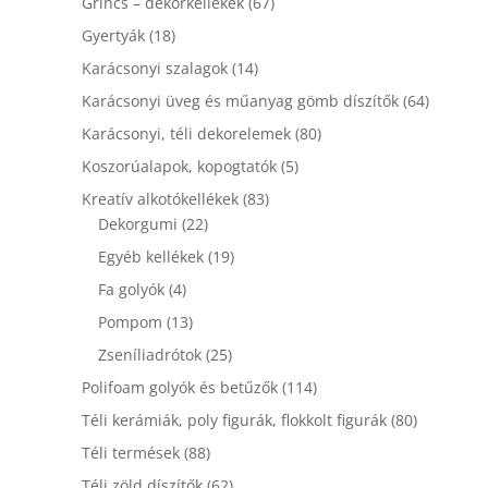
67
Grincs – dekorkellékek
67
termék
18
Gyertyák
18
termék
14
Karácsonyi szalagok
14
termék
64
Karácsonyi üveg és műanyag gömb díszítők
64
termék
80
Karácsonyi, téli dekorelemek
80
termék
5
Koszorúalapok, kopogtatók
5
termék
83
Kreatív alkotókellékek
83
22
termék
Dekorgumi
22
termék
19
Egyéb kellékek
19
termék
4
Fa golyók
4
termék
13
Pompom
13
termék
25
Zseníliadrótok
25
termék
114
Polifoam golyók és betűzők
114
termék
80
Téli kerámiák, poly figurák, flokkolt figurák
80
termék
88
Téli termések
88
termék
62
Téli zöld díszítők
62