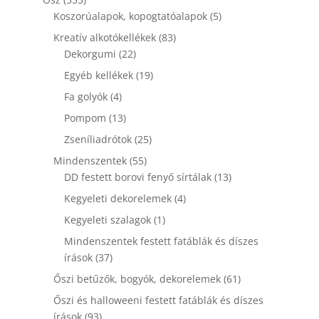
termék
5
Koszorúalapok, kopogtatóalapok
5
termék
83
Kreatív alkotókellékek
83
22
termék
Dekorgumi
22
termék
19
Egyéb kellékek
19
termék
4
Fa golyók
4
termék
13
Pompom
13
termék
25
Zseníliadrótok
25
termék
55
Mindenszentek
55
termék
13
DD festett borovi fenyő sírtálak
13
termék
4
Kegyeleti dekorelemek
4
termék
1
Kegyeleti szalagok
1
termék
Mindenszentek festett fatáblák és díszes
37
írások
37
termék
61
Őszi betűzők, bogyók, dekorelemek
61
termék
Őszi és halloweeni festett fatáblák és díszes
93
írások
93