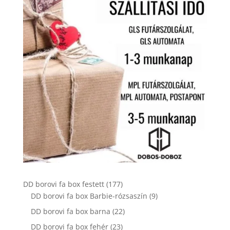
177
DD borovi fa box festett
177
termék
9
DD borovi fa box Barbie-rózsaszín
9
termék
22
DD borovi fa box barna
22
termék
23
DD borovi fa box fehér
23