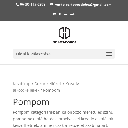
06-30-415-6398
rendeles.dobosdoboz@gmail.com
0 Termék
Oldal kiválasztása
Kezdőlap
/
Dekor kellékek
/
Kreatív
alkotókellékek
/ Pompom
Pompom
Pompom kategóriánkban különböző méretű és színű
pompomok találhatóak, amelyekkel kreatív alkotások
készülhetnek, aminek csak a képzelet szab határt.