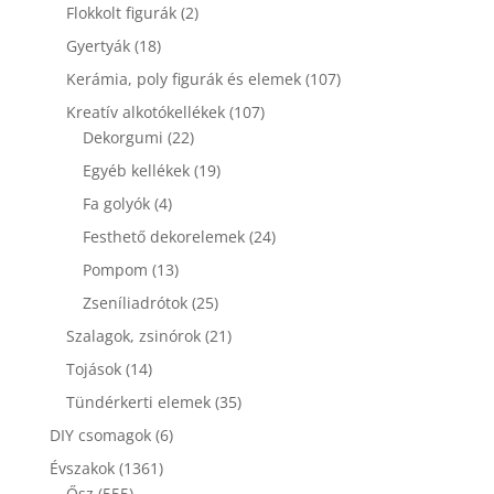
termék
2
Flokkolt figurák
2
termék
18
Gyertyák
18
termék
107
Kerámia, poly figurák és elemek
107
termék
107
Kreatív alkotókellékek
107
22
termék
Dekorgumi
22
termék
19
Egyéb kellékek
19
termék
4
Fa golyók
4
termék
24
Festhető dekorelemek
24
termék
13
Pompom
13
termék
25
Zseníliadrótok
25
termék
21
Szalagok, zsinórok
21
termék
14
Tojások
14
termék
35
Tündérkerti elemek
35
termék
6
DIY csomagok
6
termék
1361
Évszakok
1361
555
termék
Ősz
555