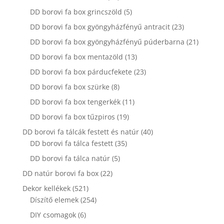
termék
5
DD borovi fa box grincszöld
5
termék
23
DD borovi fa box gyöngyházfényű antracit
23
termék
21
DD borovi fa box gyöngyházfényű púderbarna
21
termék
13
DD borovi fa box mentazöld
13
termék
23
DD borovi fa box párducfekete
23
termék
8
DD borovi fa box szürke
8
termék
11
DD borovi fa box tengerkék
11
termék
19
DD borovi fa box tűzpiros
19
termék
40
DD borovi fa tálcák festett és natúr
40
35
termék
DD borovi fa tálca festett
35
termék
5
DD borovi fa tálca natúr
5
termék
22
DD natúr borovi fa box
22
termék
521
Dekor kellékek
521
termék
254
Díszítő elemek
254
termék
6
DIY csomagok
6