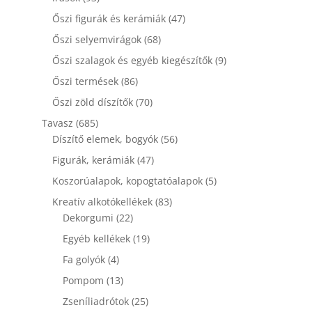
termék
47
Őszi figurák és kerámiák
47
termék
68
Őszi selyemvirágok
68
termék
9
Őszi szalagok és egyéb kiegészítők
9
termék
86
Őszi termések
86
termék
70
Őszi zöld díszítők
70
termék
685
Tavasz
685
termék
56
Díszítő elemek, bogyók
56
termék
47
Figurák, kerámiák
47
termék
5
Koszorúalapok, kopogtatóalapok
5
termék
83
Kreatív alkotókellékek
83
22
termék
Dekorgumi
22
termék
19
Egyéb kellékek
19
termék
4
Fa golyók
4
termék
13
Pompom
13
termék
25
Zseníliadrótok
25