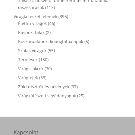
Tavaszi, húsvéti, tündérkerti festett fatáblák,
113
díszes írások
113
termék
395
Virágkötészeti elemek
395
46
termék
Élethű virágok
46
termék
2
Kaspók, tálak
2
termék
5
Koszorúalapok, kopogtatóalapok
5
termék
55
Szálas virágok
55
termék
130
Termések
130
termék
70
Virágcsokrok
70
termék
63
Virágfejek
63
termék
97
Zöld díszítők és növények
97
termék
25
Virágkötészeti segédanyagok
25
termék
Kapcsolat