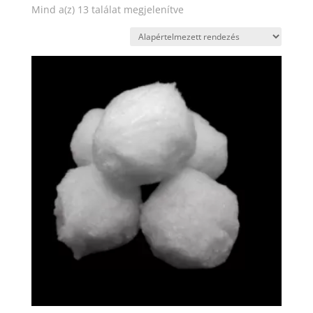
Mind a(z) 13 találat megjelenítve