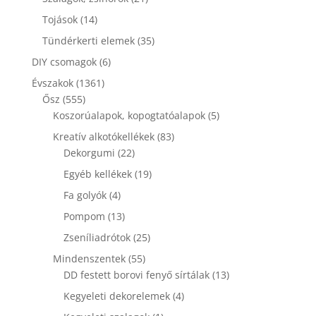
termék
14
Tojások
14
termék
35
Tündérkerti elemek
35
termék
6
DIY csomagok
6
termék
1361
Évszakok
1361
555
termék
Ősz
555
termék
5
Koszorúalapok, kopogtatóalapok
5
termék
83
Kreatív alkotókellékek
83
22
termék
Dekorgumi
22
termék
19
Egyéb kellékek
19
termék
4
Fa golyók
4
termék
13
Pompom
13
termék
25
Zseníliadrótok
25
termék
55
Mindenszentek
55
termék
13
DD festett borovi fenyő sírtálak
13
termék
4
Kegyeleti dekorelemek
4
termék