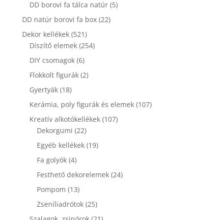
termék
5
DD borovi fa tálca natúr
5
termék
22
DD natúr borovi fa box
22
termék
521
Dekor kellékek
521
termék
254
Díszítő elemek
254
termék
6
DIY csomagok
6
termék
2
Flokkolt figurák
2
termék
18
Gyertyák
18
termék
107
Kerámia, poly figurák és elemek
107
termék
107
Kreatív alkotókellékek
107
22
termék
Dekorgumi
22
termék
19
Egyéb kellékek
19
termék
4
Fa golyók
4
termék
24
Festhető dekorelemek
24
termék
13
Pompom
13
termék
25
Zseníliadrótok
25
termék
21
Szalagok, zsinórok
21