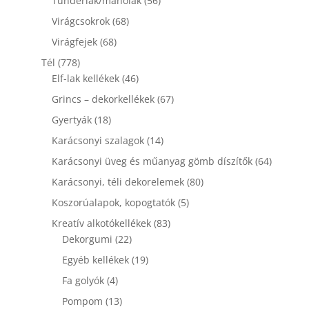
Tündérlak/manólak
56
termék
68
Virágcsokrok
68
termék
68
Virágfejek
68
termék
778
Tél
778
termék
46
Elf-lak kellékek
46
termék
67
Grincs – dekorkellékek
67
termék
18
Gyertyák
18
termék
14
Karácsonyi szalagok
14
termék
64
Karácsonyi üveg és műanyag gömb díszítők
64
termék
80
Karácsonyi, téli dekorelemek
80
termék
5
Koszorúalapok, kopogtatók
5
termék
83
Kreatív alkotókellékek
83
22
termék
Dekorgumi
22
termék
19
Egyéb kellékek
19
termék
4
Fa golyók
4
termék
13
Pompom
13