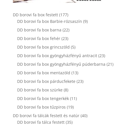
177
DD borovi fa box festett
177
termék
9
DD borovi fa box Barbie-rózsaszín
9
termék
22
DD borovi fa box barna
22
termék
23
DD borovi fa box fehér
23
termék
5
DD borovi fa box grincszöld
5
termék
23
DD borovi fa box gyöngyházfényű antracit
23
termék
21
DD borovi fa box gyöngyházfényű púderbarna
21
termék
13
DD borovi fa box mentazöld
13
termék
23
DD borovi fa box párducfekete
23
termék
8
DD borovi fa box szürke
8
termék
11
DD borovi fa box tengerkék
11
termék
19
DD borovi fa box tűzpiros
19
termék
40
DD borovi fa tálcák festett és natúr
40
35
termék
DD borovi fa tálca festett
35