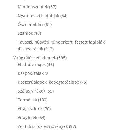
termék
37
Mindenszentek
37
termék
64
Nyári festett fatáblák
64
termék
81
Őszi fatáblák
81
termék
10
Számok
10
termék
Tavaszi, húsvéti, tündérkerti festett fatáblák,
113
díszes írások
113
termék
395
Virágkötészeti elemek
395
46
termék
Élethű virágok
46
termék
2
Kaspók, tálak
2
termék
5
Koszorúalapok, kopogtatóalapok
5
termék
55
Szálas virágok
55
termék
130
Termések
130
termék
70
Virágcsokrok
70
termék
63
Virágfejek
63
termék
97
Zöld díszítők és növények
97