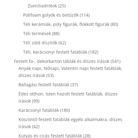
termék
25
Zseníliadrótok
25
termék
114
Polifoam golyók és betűzők
114
termék
80
Téli kerámiák, poly figurák, flokkolt figurák
80
termék
88
Téli termések
88
termék
62
Téli zöld díszítők
62
termék
182
Téli, karácsonyi festett fatáblák
182
termék
541
Festett fa-, dekorkarton táblák és díszes írások
541
termék
Anyák napi, Nőnapi, Valentin napi festett fatáblák,
53
díszes írások
53
termék
37
Ballagási festett fatáblák
37
termék
Édes otthon, Isten hozott festett fatáblák, díszes
99
írások
99
termék
180
Karácsonyi fatáblák
180
termék
Köszöntő festett fatáblák egyéb alkalmakra, díszes
42
írások
42
termék
28
Kutyás és cicás festett fatáblák
28