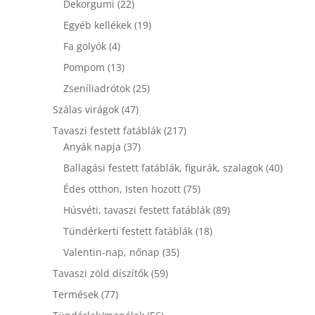
22
termék
Dekorgumi
22
termék
19
Egyéb kellékek
19
termék
4
Fa golyók
4
termék
13
Pompom
13
termék
25
Zseníliadrótok
25
termék
47
Szálas virágok
47
termék
217
Tavaszi festett fatáblák
217
37
termék
Anyák napja
37
termék
40
Ballagási festett fatáblák, figurák, szalagok
40
termék
75
Édes otthon, Isten hozott
75
termék
89
Húsvéti, tavaszi festett fatáblák
89
termék
18
Tündérkerti festett fatáblák
18
termék
35
Valentin-nap, nőnap
35
termék
59
Tavaszi zöld díszítők
59
termék
77
Termések
77
termék
56