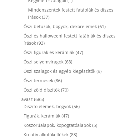
1
Kegyeleti szalagok
1
termék
Mindenszentek festett fatáblák és díszes
37
írások
37
termék
61
Őszi betűzők, bogyók, dekorelemek
61
termék
Őszi és halloweeni festett fatáblák és díszes
93
írások
93
termék
47
Őszi figurák és kerámiák
47
termék
68
Őszi selyemvirágok
68
termék
9
Őszi szalagok és egyéb kiegészítők
9
termék
86
Őszi termések
86
termék
70
Őszi zöld díszítők
70
termék
685
Tavasz
685
termék
56
Díszítő elemek, bogyók
56
termék
47
Figurák, kerámiák
47
termék
5
Koszorúalapok, kopogtatóalapok
5
termék
83
Kreatív alkotókellékek
83