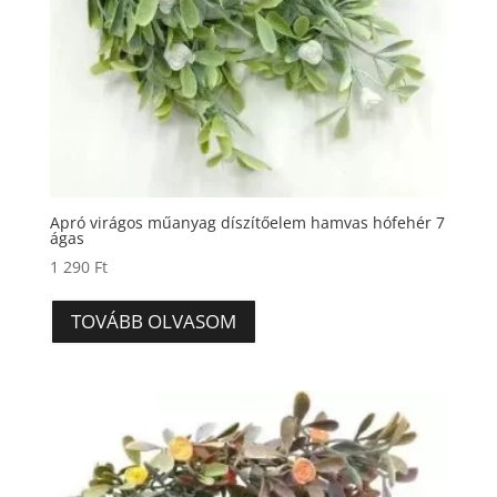
Apró virágos műanyag díszítőelem hamvas hófehér 7
ágas
1 290
Ft
TOVÁBB OLVASOM