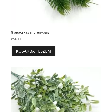
8 ágacskás műfenyőág
890
Ft
KOSÁRBA TESZEM