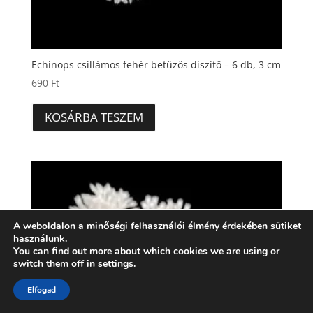
Echinops csillámos fehér betűzős díszítő – 6 db, 3 cm
690
Ft
KOSÁRBA TESZEM
A weboldalon a minőségi felhasználói élmény érdekében sütiket
használunk.
You can find out more about which cookies we are using or
switch them off in
settings
.
Elfogad