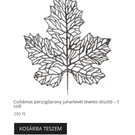
Csillámos perzsgőarany juharlevél leveles díszítő – 1
szál
290
Ft
KOSÁRBA TESZEM