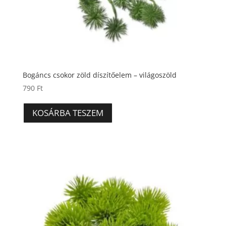
Bogáncs csokor zöld díszítőelem – világoszöld
790
Ft
KOSÁRBA TESZEM