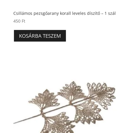
Csillámos pezsgőarany korall leveles díszítő – 1 szál
450
Ft
KOSÁRBA TESZEM