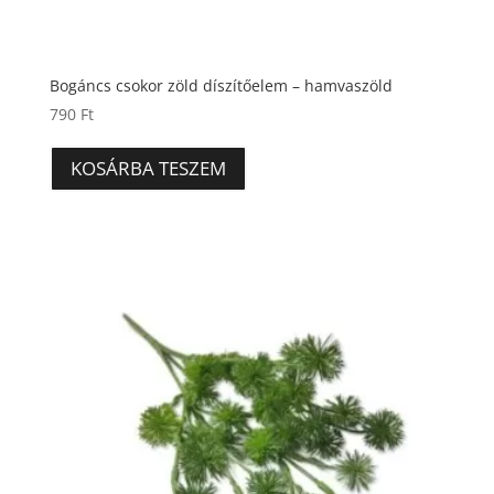
Bogáncs csokor zöld díszítőelem – hamvaszöld
790
Ft
KOSÁRBA TESZEM