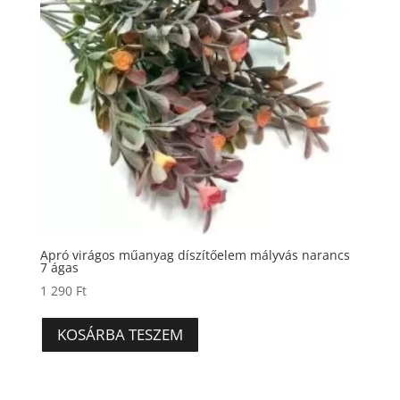
Apró virágos műanyag díszítőelem mályvás narancs
7 ágas
1 290
Ft
KOSÁRBA TESZEM