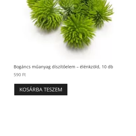
Bogáncs műanyag díszítőelem – élénkzöld, 10 db
590
Ft
KOSÁRBA TESZEM