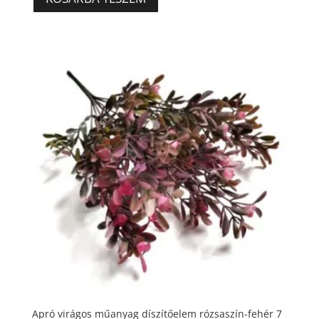
Apró virágos műanyag díszítőelem rózsaszín-fehér 7