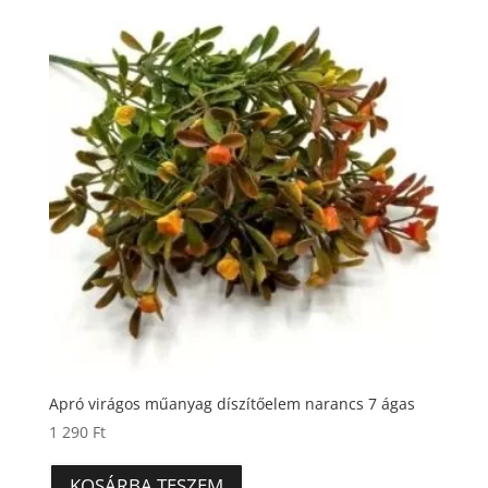
Apró virágos műanyag díszítőelem narancs 7 ágas
1 290
Ft
KOSÁRBA TESZEM