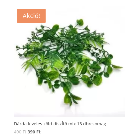
Akció!
Dárda leveles zöld díszÍtő mix 13 db/csomag
Original
Current
490
Ft
390
Ft
price
price