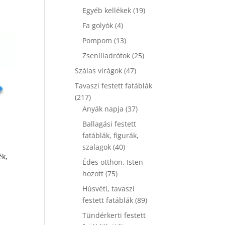
termék
19
Egyéb kellékek
19
termék
4
Fa golyók
4
termék
13
Pompom
13
termék
25
Zseníliadrótok
25
termék
47
Szálas virágok
47
termék
Tavaszi festett fatáblák
217
217
termék
37
Anyák napja
37
termék
Ballagási festett
fatáblák, figurák,
40
szalagok
40
ék,
termék
Édes otthon, Isten
75
hozott
75
termék
Húsvéti, tavaszi
89
festett fatáblák
89
termék
Tündérkerti festett