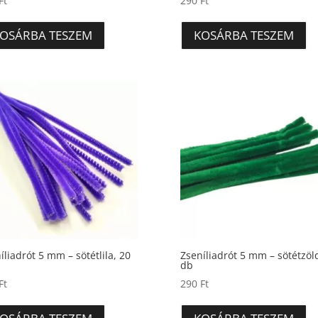
Ft
290
Ft
OSÁRBA TESZEM
KOSÁRBA TESZEM
íliadrót 5 mm – sötétlila, 20
Zseníliadrót 5 mm – sötétzöl
db
Ft
290
Ft