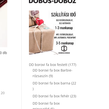
20 db
177
DD borovi fa box festett
177
termék
DD borovi fa box Barbie-
9
rózsaszín
9
termék
DD borovi fa box barna
22
22
termék
23
DD borovi fa box fehér
23
termék
DD borovi fa box
5
grincszöld
5