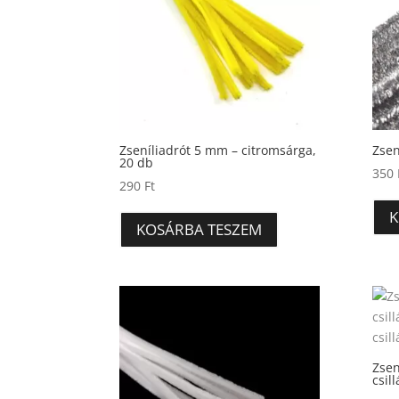
Zseníliadrót 5 mm – citromsárga,
Zsen
20 db
350
290
Ft
K
KOSÁRBA TESZEM
Zsen
csil