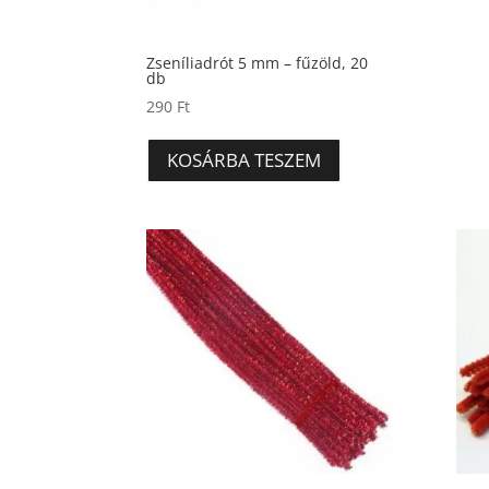
Zseníliadrót 5 mm – fűzöld, 20
db
290
Ft
KOSÁRBA TESZEM