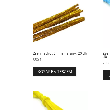
Zseníliadrót 5 mm – arany, 20 db
Zsen
db
350
Ft
290
KOSÁRBA TESZEM
K