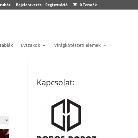
ruház
Bejelentkezés – Regisztráció
0 Termék
atáblák
Évszakok
Virágkötészeti elemek
Kapcsolat: