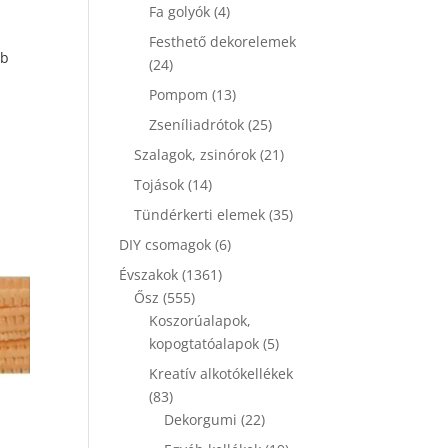
termék
4
Fa golyók
4
termék
Festhető dekorelemek
db
24
24
termék
13
Pompom
13
termék
25
Zseníliadrótok
25
termék
21
Szalagok, zsinórok
21
termék
14
Tojások
14
termék
35
Tündérkerti elemek
35
termék
6
DIY csomagok
6
termék
1361
Évszakok
1361
555
termék
Ősz
555
termék
Koszorúalapok,
5
kopogtatóalapok
5
termék
Kreatív alkotókellékek
83
83
termék
22
Dekorgumi
22
termék