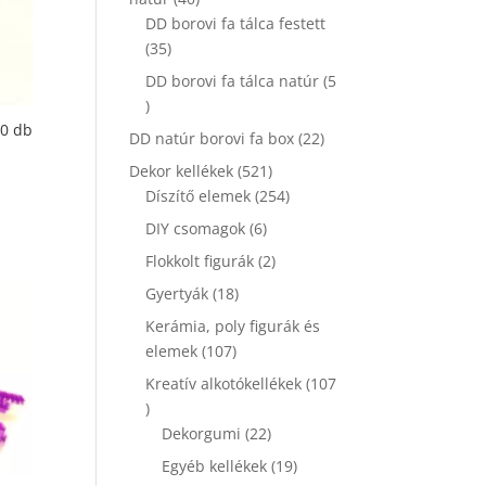
termék
DD borovi fa tálca festett
35
35
termék
DD borovi fa tálca natúr
5
5
termék
20 db
22
DD natúr borovi fa box
22
termék
521
Dekor kellékek
521
termék
254
Díszítő elemek
254
termék
6
DIY csomagok
6
termék
2
Flokkolt figurák
2
termék
18
Gyertyák
18
termék
Kerámia, poly figurák és
107
elemek
107
termék
Kreatív alkotókellékek
107
107
termék
22
Dekorgumi
22
termék
19
Egyéb kellékek
19