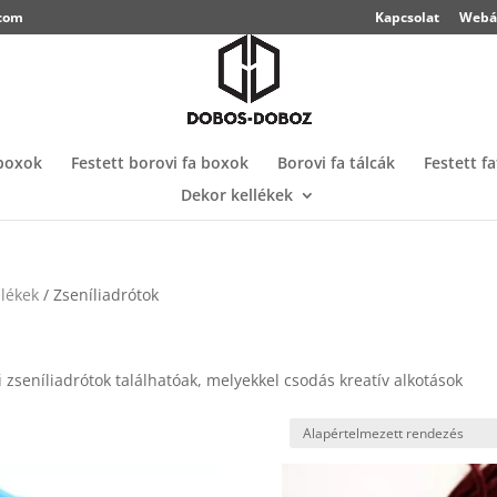
.com
Kapcsolat
Webá
 boxok
Festett borovi fa boxok
Borovi fa tálcák
Festett f
Dekor kellékek
llékek
/ Zseníliadrótok
zseníliadrótok találhatóak, melyekkel csodás kreatív alkotások