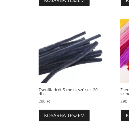
KOSÁRBA TESZEM
K
Zseníliadrót 5 mm – szürke, 20
Zsen
db
szín
290
Ft
290
KOSÁRBA TESZEM
K