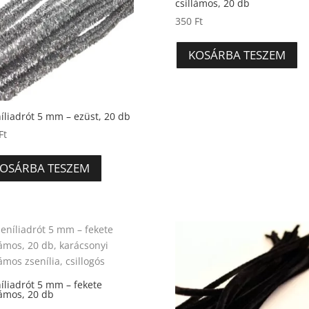
csillámos, 20 db
350
Ft
KOSÁRBA TESZEM
íliadrót 5 mm – ezüst, 20 db
Ft
OSÁRBA TESZEM
íliadrót 5 mm – fekete
lámos, 20 db