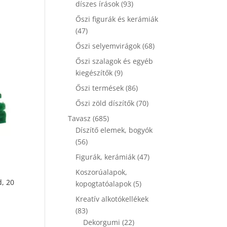
93
díszes írások
93
termék
Őszi figurák és kerámiák
47
47
termék
68
Őszi selyemvirágok
68
termék
Őszi szalagok és egyéb
9
kiegészítők
9
termék
86
Őszi termések
86
termék
70
Őszi zöld díszítők
70
termék
685
Tavasz
685
termék
Díszítő elemek, bogyók
56
56
termék
47
Figurák, kerámiák
47
termék
Koszorúalapok,
d, 20
5
kopogtatóalapok
5
termék
Kreatív alkotókellékek
83
83
termék
22
Dekorgumi
22