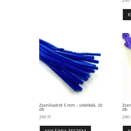
290
K
Zseníliadrót 5 mm – sötétkék, 20
Zsen
db
db
290
Ft
290