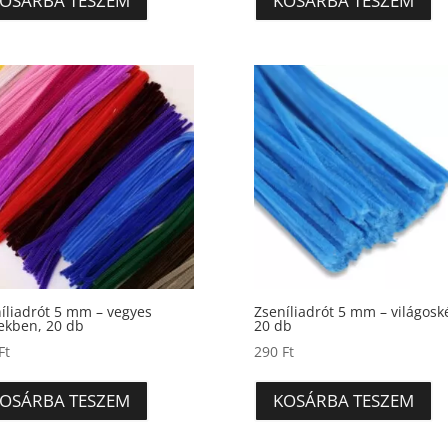
OSÁRBA TESZEM
KOSÁRBA TESZEM
íliadrót 5 mm – vegyes
Zseníliadrót 5 mm – világosk
ekben, 20 db
20 db
Ft
290
Ft
OSÁRBA TESZEM
KOSÁRBA TESZEM