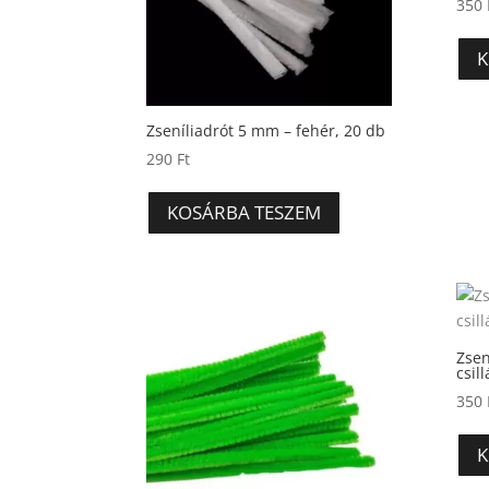
350
K
Zseníliadrót 5 mm – fehér, 20 db
290
Ft
KOSÁRBA TESZEM
Zsen
csil
350
K