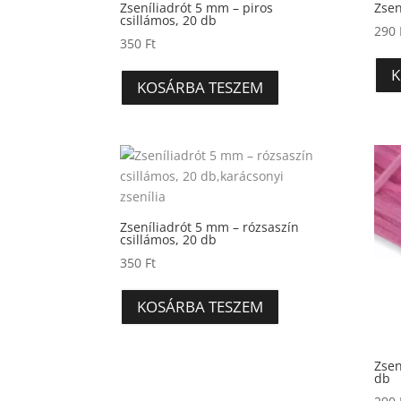
Zseníliadrót 5 mm – piros
Zsen
csillámos, 20 db
290
350
Ft
K
KOSÁRBA TESZEM
Zseníliadrót 5 mm – rózsaszín
csillámos, 20 db
350
Ft
KOSÁRBA TESZEM
Zsen
db