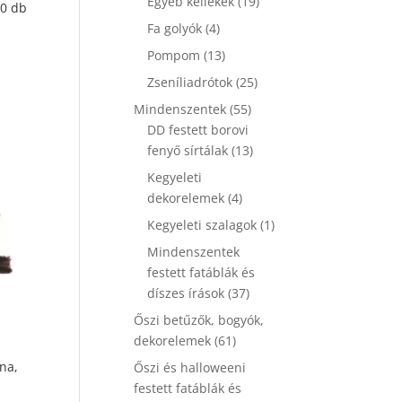
19
Egyéb kellékek
19
20 db
termék
4
Fa golyók
4
termék
13
Pompom
13
termék
25
Zseníliadrótok
25
termék
55
Mindenszentek
55
termék
DD festett borovi
13
fenyő sírtálak
13
termék
Kegyeleti
4
dekorelemek
4
termék
1
Kegyeleti szalagok
1
termék
Mindenszentek
festett fatáblák és
37
díszes írások
37
termék
Őszi betűzők, bogyók,
61
dekorelemek
61
termék
na,
Őszi és halloweeni
festett fatáblák és