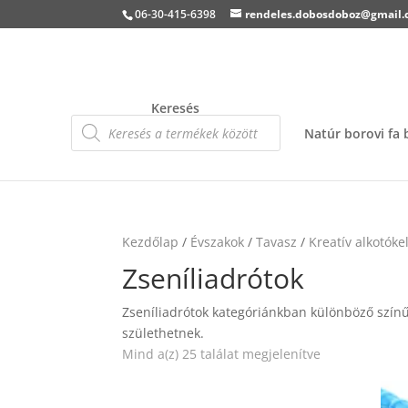
06-30-415-6398
rendeles.dobosdoboz@gmail
Keresés
Products
search
Natúr borovi fa
Kezdőlap
/
Évszakok
/
Tavasz
/
Kreatív alkotóke
Zseníliadrótok
Zseníliadrótok kategóriánkban különböző színű 
születhetnek.
Mind a(z) 25 találat megjelenítve