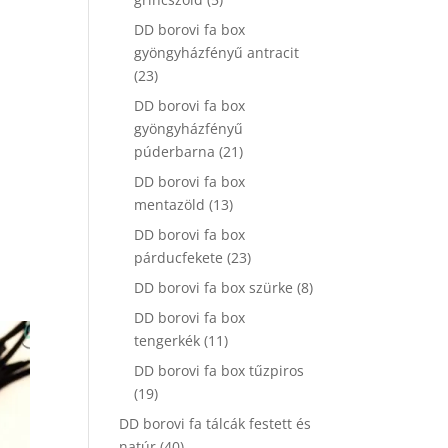
termék
DD borovi fa box
gyöngyházfényű antracit
23
23
termék
DD borovi fa box
gyöngyházfényű
21
púderbarna
21
termék
DD borovi fa box
13
mentazöld
13
termék
DD borovi fa box
23
párducfekete
23
termék
8
DD borovi fa box szürke
8
termék
DD borovi fa box
11
tengerkék
11
termék
DD borovi fa box tűzpiros
19
19
termék
DD borovi fa tálcák festett és
40
natúr
40