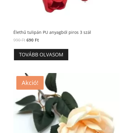
Élethű tulipán PU anyagból piros 3 szál
Original
Current
990
Ft
690
Ft
price
price
was:
is:
TOVÁBB OLVASOM
990 Ft.
690 Ft.
Akció!