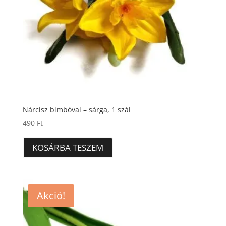
Nárcisz bimbóval – sárga, 1 szál
490
Ft
KOSÁRBA TESZEM
Akció!