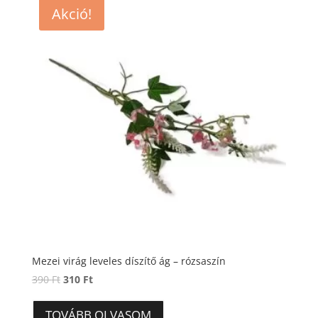
Akció!
Mezei virág leveles díszítő ág – rózsaszín
Original
Current
390
Ft
310
Ft
price
price
was:
is:
TOVÁBB OLVASOM