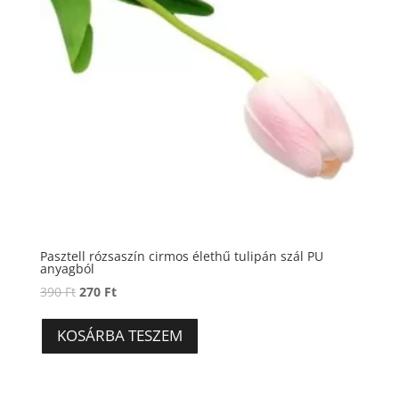
Pasztell rózsaszín cirmos élethű tulipán szál PU
anyagból
Original
Current
390
Ft
270
Ft
price
price
was:
is:
KOSÁRBA TESZEM
390 Ft.
270 Ft.