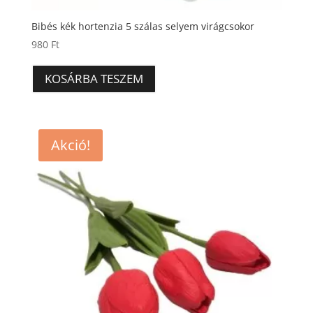
Bibés kék hortenzia 5 szálas selyem virágcsokor
980
Ft
KOSÁRBA TESZEM
Akció!