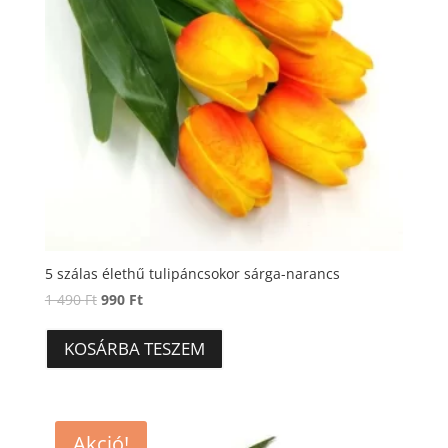
5 szálas élethű tulipáncsokor sárga-narancs
Original
Current
1 490
Ft
990
Ft
price
price
was:
is:
KOSÁRBA TESZEM
1
990 Ft.
490 Ft.
Akció!