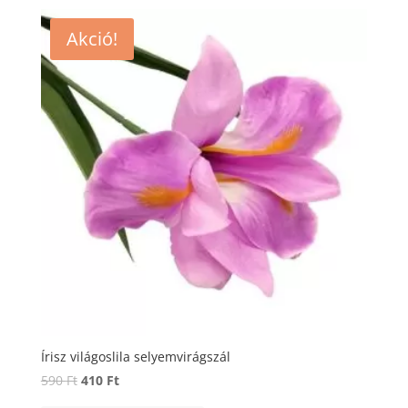
Akció!
Írisz világoslila selyemvirágszál
Original
Current
590
Ft
410
Ft
price
price