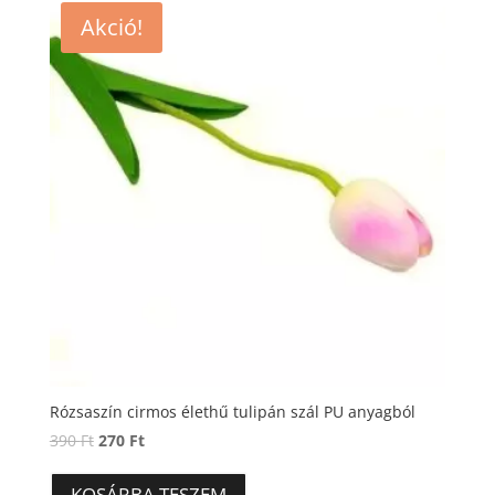
Akció!
Rózsaszín cirmos élethű tulipán szál PU anyagból
Original
Current
390
Ft
270
Ft
price
price
was:
is:
KOSÁRBA TESZEM