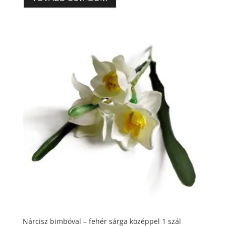
390 Ft.
310 Ft.
Nárcisz bimbóval – fehér sárga középpel 1 szál