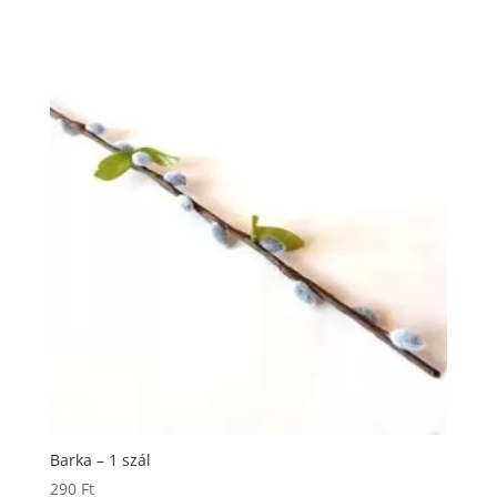
490 Ft.
Barka – 1 szál
290
Ft