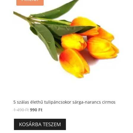
5 szálas élethű tulipáncsokor sárga-narancs cirmos
Original
Current
1 490
Ft
990
Ft
price
price
was:
is:
KOSÁRBA TESZEM
1
990 Ft.