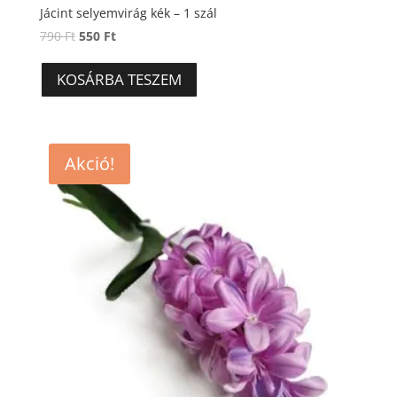
Jácint selyemvirág kék – 1 szál
Original
Current
790
Ft
550
Ft
price
price
was:
is:
KOSÁRBA TESZEM
790 Ft.
550 Ft.
Akció!