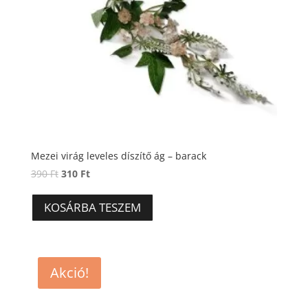
Mezei virág leveles díszítő ág – barack
Original
Current
390
Ft
310
Ft
price
price
was:
is:
KOSÁRBA TESZEM
390 Ft.
310 Ft.
Akció!