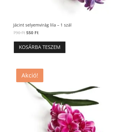
Jácint selyemvirág lila – 1 szál
Original
Current
790
Ft
550
Ft
price
price
was:
is:
KOSÁRBA TESZEM
790 Ft.
550 Ft.
Akció!