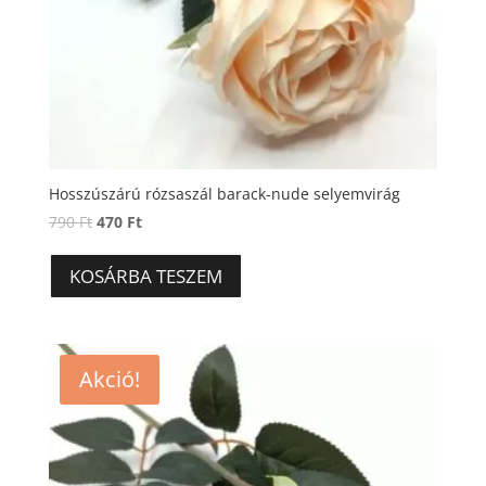
Hosszúszárú rózsaszál barack-nude selyemvirág
Original
Current
790
Ft
470
Ft
price
price
was:
is:
KOSÁRBA TESZEM
790 Ft.
470 Ft.
Akció!