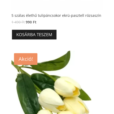
5 szálas élethű tulipáncsokor ekrü-pasztell rózsaszín
Original
Current
1 490
Ft
990
Ft
price
price
was:
is:
KOSÁRBA TESZEM
1
990 Ft.
490 Ft.
Akció!