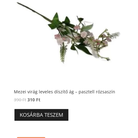
Mezei virág leveles díszítő ág – pasztell rózsaszín
Original
Current
390
Ft
310
Ft
price
price
was:
is:
KOSÁRBA TESZEM
390 Ft.
310 Ft.