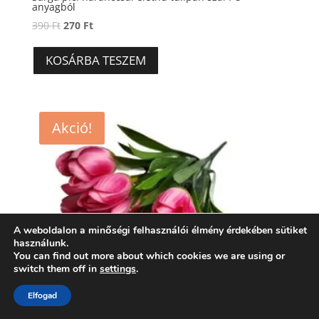
anyagból
Original
Current
390
Ft
270
Ft
price
price
was:
is:
KOSÁRBA TESZEM
390 Ft.
270 Ft.
Akció!
A weboldalon a minőségi felhasználói élmény érdekében sütiket
használunk.
You can find out more about which cookies we are using or
switch them off in
settings
.
Elfogad