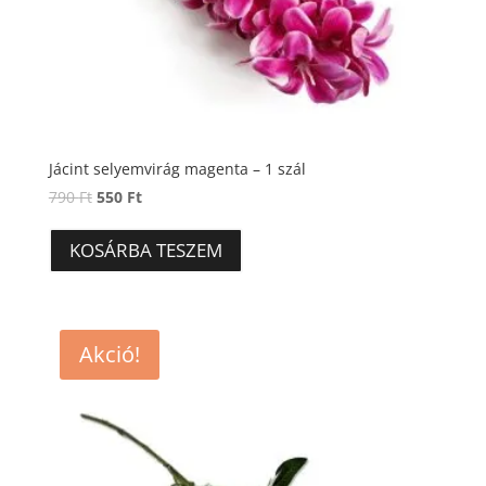
Jácint selyemvirág magenta – 1 szál
Original
Current
790
Ft
550
Ft
price
price
was:
is:
KOSÁRBA TESZEM
790 Ft.
550 Ft.
Akció!