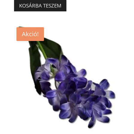
was:
is:
KOSÁRBA TESZEM
590 Ft.
410 Ft.
Akció!