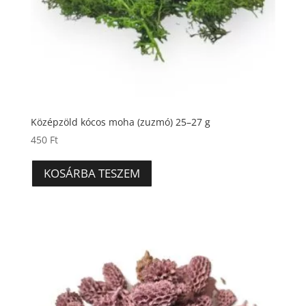
Középzöld kócos moha (zuzmó) 25–27 g
450
Ft
KOSÁRBA TESZEM