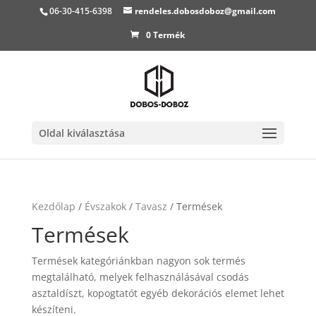
06-30-415-6398
rendeles.dobosdoboz@gmail.com
0 Termék
Oldal kiválasztása
Kezdőlap
/
Évszakok
/
Tavasz
/ Termések
Termések
Termések kategóriánkban nagyon sok termés
megtalálható, melyek felhasználásával csodás
asztaldíszt, kopogtatót egyéb dekorációs elemet lehet
készíteni.