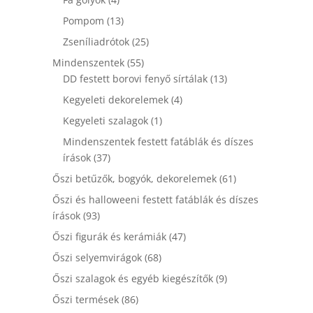
termék
13
Pompom
13
termék
25
Zseníliadrótok
25
termék
55
Mindenszentek
55
termék
13
DD festett borovi fenyő sírtálak
13
termék
4
Kegyeleti dekorelemek
4
termék
1
Kegyeleti szalagok
1
termék
Mindenszentek festett fatáblák és díszes
37
írások
37
termék
61
Őszi betűzők, bogyók, dekorelemek
61
termék
Őszi és halloweeni festett fatáblák és díszes
93
írások
93
termék
47
Őszi figurák és kerámiák
47
termék
68
Őszi selyemvirágok
68
termék
9
Őszi szalagok és egyéb kiegészítők
9
termék
86
Őszi termések
86