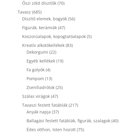
termék
70
Őszi zöld díszítők
70
termék
685
Tavasz
685
termék
56
Díszítő elemek, bogyók
56
termék
47
Figurák, kerámiák
47
termék
5
Koszorúalapok, kopogtatóalapok
5
termék
83
Kreatív alkotókellékek
83
22
termék
Dekorgumi
22
termék
19
Egyéb kellékek
19
termék
4
Fa golyók
4
termék
13
Pompom
13
termék
25
Zseníliadrótok
25
termék
47
Szálas virágok
47
termék
217
Tavaszi festett fatáblák
217
37
termék
Anyák napja
37
termék
40
Ballagási festett fatáblák, figurák, szalagok
40
termék
75
Édes otthon, Isten hozott
75