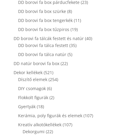
23
DD borovi fa box párducfekete
23
termék
8
DD borovi fa box szürke
8
termék
11
DD borovi fa box tengerkék
11
termék
19
DD borovi fa box tűzpiros
19
termék
40
DD borovi fa tálcák festett és natúr
40
35
termék
DD borovi fa tálca festett
35
termék
5
DD borovi fa tálca natúr
5
termék
22
DD natúr borovi fa box
22
termék
521
Dekor kellékek
521
termék
254
Díszítő elemek
254
termék
6
DIY csomagok
6
termék
2
Flokkolt figurák
2
termék
18
Gyertyák
18
termék
107
Kerámia, poly figurák és elemek
107
termék
107
Kreatív alkotókellékek
107
22
termék
Dekorgumi
22