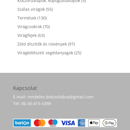
5
Koszorúalapok, kopogtatóalapok
5
termék
55
Szálas virágok
55
termék
130
Termések
130
termék
70
Virágcsokrok
70
termék
63
Virágfejek
63
termék
97
Zöld díszítők és növények
97
termék
25
Virágkötészeti segédanyagok
25
termék
Kapcsolat
E-mail: rendeles.dobosdoboz@gmail.com
Tel: 06-30-415-6398