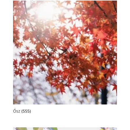
Ősz
(555)