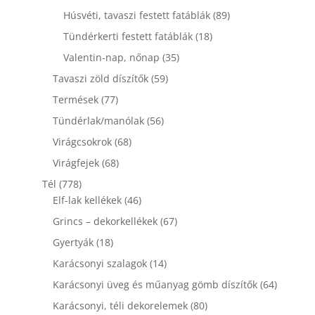
termék
89
Húsvéti, tavaszi festett fatáblák
89
termék
18
Tündérkerti festett fatáblák
18
termék
35
Valentin-nap, nőnap
35
termék
59
Tavaszi zöld díszítők
59
termék
77
Termések
77
termék
56
Tündérlak/manólak
56
termék
68
Virágcsokrok
68
termék
68
Virágfejek
68
termék
778
Tél
778
termék
46
Elf-lak kellékek
46
termék
67
Grincs – dekorkellékek
67
termék
18
Gyertyák
18
termék
14
Karácsonyi szalagok
14
termék
64
Karácsonyi üveg és műanyag gömb díszítők
64
termék
80
Karácsonyi, téli dekorelemek
80