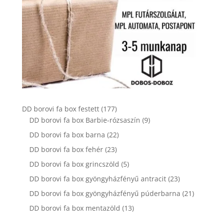
177
DD borovi fa box festett
177
termék
9
DD borovi fa box Barbie-rózsaszín
9
termék
22
DD borovi fa box barna
22
termék
23
DD borovi fa box fehér
23
termék
5
DD borovi fa box grincszöld
5
termék
23
DD borovi fa box gyöngyházfényű antracit
23
termék
21
DD borovi fa box gyöngyházfényű púderbarna
21
termék
13
DD borovi fa box mentazöld
13
termék