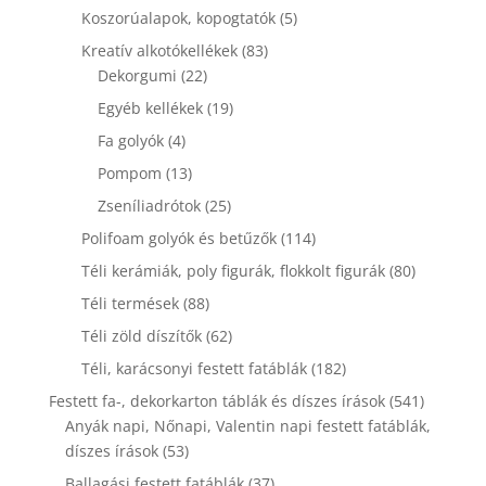
termék
5
Koszorúalapok, kopogtatók
5
termék
83
Kreatív alkotókellékek
83
22
termék
Dekorgumi
22
termék
19
Egyéb kellékek
19
termék
4
Fa golyók
4
termék
13
Pompom
13
termék
25
Zseníliadrótok
25
termék
114
Polifoam golyók és betűzők
114
termék
80
Téli kerámiák, poly figurák, flokkolt figurák
80
termék
88
Téli termések
88
termék
62
Téli zöld díszítők
62
termék
182
Téli, karácsonyi festett fatáblák
182
termék
541
Festett fa-, dekorkarton táblák és díszes írások
541
termék
Anyák napi, Nőnapi, Valentin napi festett fatáblák,
53
díszes írások
53
termék
37
Ballagási festett fatáblák
37