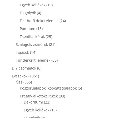
termék
19
Egyéb kellékek
19
termék
4
Fa golyók
4
termék
24
Festhető dekorelemek
24
termék
13
Pompom
13
termék
25
Zseníliadrótok
25
termék
21
Szalagok, zsinórok
21
termék
14
Tojások
14
termék
35
Tündérkerti elemek
35
termék
6
DIY csomagok
6
termék
1361
Évszakok
1361
555
termék
Ősz
555
termék
5
Koszorúalapok, kopogtatóalapok
5
termék
83
Kreatív alkotókellékek
83
22
termék
Dekorgumi
22
termék
19
Egyéb kellékek
19
termék
4
Fa golyók
4