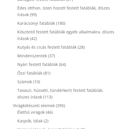
termék
Édes otthon, Isten hozott festett fatáblák, díszes
99
írások
99
termék
180
Karácsonyi fatáblák
180
termék
Köszöntő festett fatáblák egyéb alkalmakra, díszes
42
írások
42
termék
28
Kutyás és cicás festett fatáblák
28
termék
37
Mindenszentek
37
termék
64
Nyári festett fatáblák
64
termék
81
Őszi fatáblák
81
termék
10
Számok
10
termék
Tavaszi, húsvéti, tündérkerti festett fatáblák,
113
díszes írások
113
termék
395
Virágkötészeti elemek
395
46
termék
Élethű virágok
46
termék
2
Kaspók, tálak
2
termék