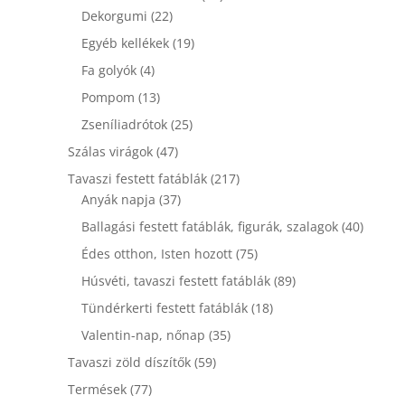
22
termék
Dekorgumi
22
termék
19
Egyéb kellékek
19
termék
4
Fa golyók
4
termék
13
Pompom
13
termék
25
Zseníliadrótok
25
termék
47
Szálas virágok
47
termék
217
Tavaszi festett fatáblák
217
37
termék
Anyák napja
37
termék
40
Ballagási festett fatáblák, figurák, szalagok
40
termék
75
Édes otthon, Isten hozott
75
termék
89
Húsvéti, tavaszi festett fatáblák
89
termék
18
Tündérkerti festett fatáblák
18
termék
35
Valentin-nap, nőnap
35
termék
59
Tavaszi zöld díszítők
59
termék
77
Termések
77