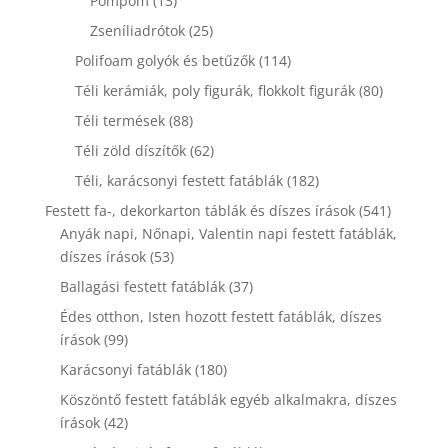
Pompom
13
termék
25
Zseníliadrótok
25
termék
114
Polifoam golyók és betűzők
114
termék
80
Téli kerámiák, poly figurák, flokkolt figurák
80
termék
88
Téli termések
88
termék
62
Téli zöld díszítők
62
termék
182
Téli, karácsonyi festett fatáblák
182
termék
541
Festett fa-, dekorkarton táblák és díszes írások
541
termék
Anyák napi, Nőnapi, Valentin napi festett fatáblák,
53
díszes írások
53
termék
37
Ballagási festett fatáblák
37
termék
Édes otthon, Isten hozott festett fatáblák, díszes
99
írások
99
termék
180
Karácsonyi fatáblák
180
termék
Köszöntő festett fatáblák egyéb alkalmakra, díszes
42
írások
42
termék