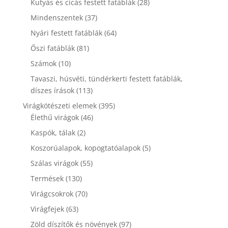
28
Kutyás és cicás festett fatáblák
28
termék
37
Mindenszentek
37
termék
64
Nyári festett fatáblák
64
termék
81
Őszi fatáblák
81
termék
10
Számok
10
termék
Tavaszi, húsvéti, tündérkerti festett fatáblák,
113
díszes írások
113
termék
395
Virágkötészeti elemek
395
46
termék
Élethű virágok
46
termék
2
Kaspók, tálak
2
termék
5
Koszorúalapok, kopogtatóalapok
5
termék
55
Szálas virágok
55
termék
130
Termések
130
termék
70
Virágcsokrok
70
termék
63
Virágfejek
63
termék
97
Zöld díszítők és növények
97