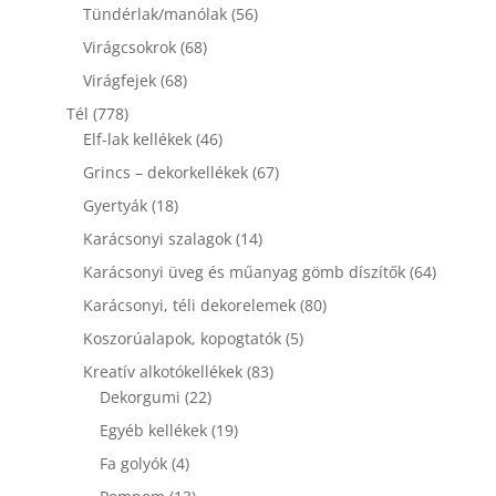
termék
56
Tündérlak/manólak
56
termék
68
Virágcsokrok
68
termék
68
Virágfejek
68
termék
778
Tél
778
termék
46
Elf-lak kellékek
46
termék
67
Grincs – dekorkellékek
67
termék
18
Gyertyák
18
termék
14
Karácsonyi szalagok
14
termék
64
Karácsonyi üveg és műanyag gömb díszítők
64
termék
80
Karácsonyi, téli dekorelemek
80
termék
5
Koszorúalapok, kopogtatók
5
termék
83
Kreatív alkotókellékek
83
22
termék
Dekorgumi
22
termék
19
Egyéb kellékek
19
termék
4
Fa golyók
4
termék
13