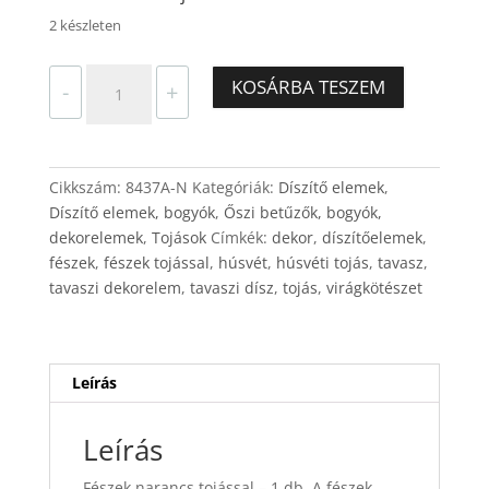
2 készleten
Fészek
KOSÁRBA TESZEM
-
+
narancs
tojással
–
1
Cikkszám:
8437A-N
Kategóriák:
Díszítő elemek
,
db
Díszítő elemek, bogyók
,
Őszi betűzők, bogyók,
mennyiség
dekorelemek
,
Tojások
Címkék:
dekor
,
díszítőelemek
,
fészek
,
fészek tojással
,
húsvét
,
húsvéti tojás
,
tavasz
,
tavaszi dekorelem
,
tavaszi dísz
,
tojás
,
virágkötészet
Leírás
Leírás
Fészek narancs tojással – 1 db. A fészek