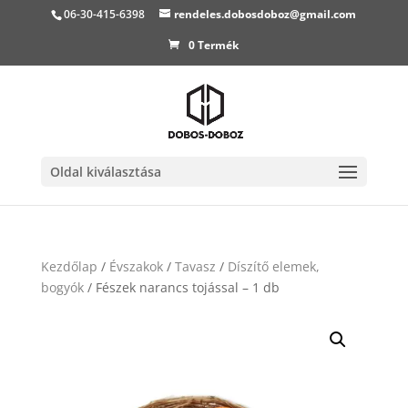
06-30-415-6398
rendeles.dobosdoboz@gmail.com
0 Termék
Oldal kiválasztása
Kezdőlap
/
Évszakok
/
Tavasz
/
Díszítő elemek,
bogyók
/ Fészek narancs tojással – 1 db