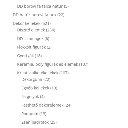
termék
5
DD borovi fa tálca natúr
5
termék
22
DD natúr borovi fa box
22
termék
521
Dekor kellékek
521
termék
254
Díszítő elemek
254
termék
6
DIY csomagok
6
termék
2
Flokkolt figurák
2
termék
18
Gyertyák
18
termék
107
Kerámia, poly figurák és elemek
107
termék
107
Kreatív alkotókellékek
107
22
termék
Dekorgumi
22
termék
19
Egyéb kellékek
19
termék
4
Fa golyók
4
termék
24
Festhető dekorelemek
24
termék
13
Pompom
13
termék
25
Zseníliadrótok
25