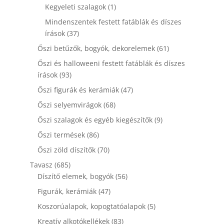
termék
1
Kegyeleti szalagok
1
termék
Mindenszentek festett fatáblák és díszes
37
írások
37
termék
61
Őszi betűzők, bogyók, dekorelemek
61
termék
Őszi és halloweeni festett fatáblák és díszes
93
írások
93
termék
47
Őszi figurák és kerámiák
47
termék
68
Őszi selyemvirágok
68
termék
9
Őszi szalagok és egyéb kiegészítők
9
termék
86
Őszi termések
86
termék
70
Őszi zöld díszítők
70
termék
685
Tavasz
685
termék
56
Díszítő elemek, bogyók
56
termék
47
Figurák, kerámiák
47
termék
5
Koszorúalapok, kopogtatóalapok
5
termék
83
Kreatív alkotókellékek
83