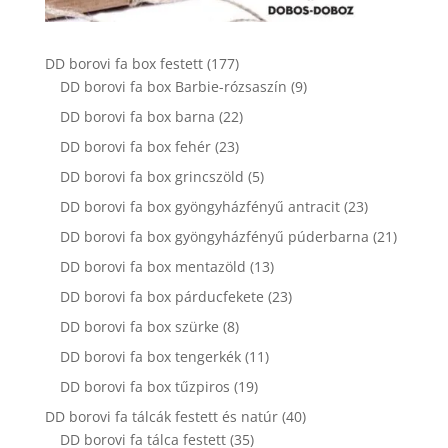
177
DD borovi fa box festett
177
termék
9
DD borovi fa box Barbie-rózsaszín
9
termék
22
DD borovi fa box barna
22
termék
23
DD borovi fa box fehér
23
termék
5
DD borovi fa box grincszöld
5
termék
23
DD borovi fa box gyöngyházfényű antracit
23
termék
21
DD borovi fa box gyöngyházfényű púderbarna
21
termék
13
DD borovi fa box mentazöld
13
termék
23
DD borovi fa box párducfekete
23
termék
8
DD borovi fa box szürke
8
termék
11
DD borovi fa box tengerkék
11
termék
19
DD borovi fa box tűzpiros
19
termék
40
DD borovi fa tálcák festett és natúr
40
35
termék
DD borovi fa tálca festett
35