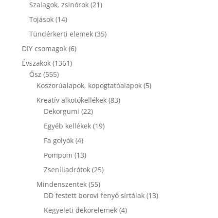
termék
21
Szalagok, zsinórok
21
termék
14
Tojások
14
termék
35
Tündérkerti elemek
35
termék
6
DIY csomagok
6
termék
1361
Évszakok
1361
555
termék
Ősz
555
termék
5
Koszorúalapok, kopogtatóalapok
5
termék
83
Kreatív alkotókellékek
83
22
termék
Dekorgumi
22
termék
19
Egyéb kellékek
19
termék
4
Fa golyók
4
termék
13
Pompom
13
termék
25
Zseníliadrótok
25
termék
55
Mindenszentek
55
termék
13
DD festett borovi fenyő sírtálak
13
termék
4
Kegyeleti dekorelemek
4