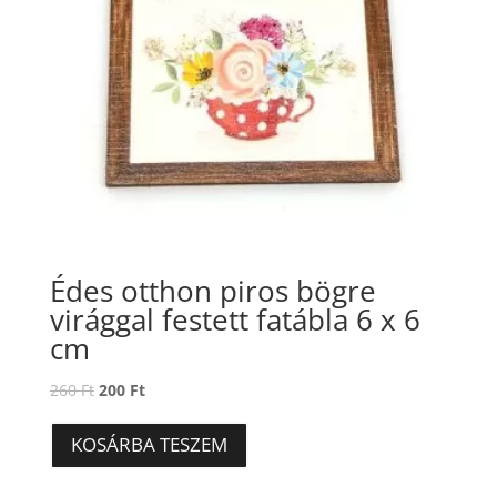
Édes otthon piros bögre
virággal festett fatábla 6 x 6
cm
Original
Current
260
Ft
200
Ft
price
price
was:
is:
KOSÁRBA TESZEM
260 Ft.
200 Ft.