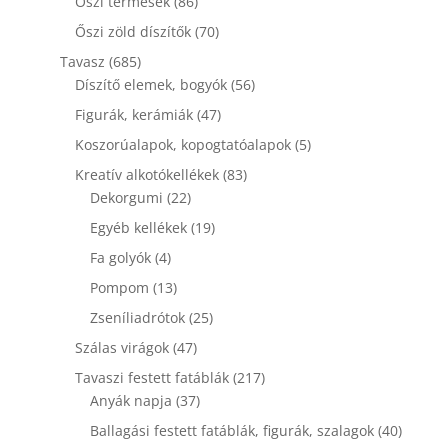
86
Őszi termések
86
termék
70
Őszi zöld díszítők
70
termék
685
Tavasz
685
termék
56
Díszítő elemek, bogyók
56
termék
47
Figurák, kerámiák
47
termék
5
Koszorúalapok, kopogtatóalapok
5
termék
83
Kreatív alkotókellékek
83
22
termék
Dekorgumi
22
termék
19
Egyéb kellékek
19
termék
4
Fa golyók
4
termék
13
Pompom
13
termék
25
Zseníliadrótok
25
termék
47
Szálas virágok
47
termék
217
Tavaszi festett fatáblák
217
37
termék
Anyák napja
37
termék
40
Ballagási festett fatáblák, figurák, szalagok
40