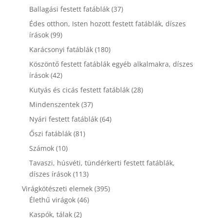
termék
37
Ballagási festett fatáblák
37
termék
Édes otthon, Isten hozott festett fatáblák, díszes
99
írások
99
termék
180
Karácsonyi fatáblák
180
termék
Köszöntő festett fatáblák egyéb alkalmakra, díszes
42
írások
42
termék
28
Kutyás és cicás festett fatáblák
28
termék
37
Mindenszentek
37
termék
64
Nyári festett fatáblák
64
termék
81
Őszi fatáblák
81
termék
10
Számok
10
termék
Tavaszi, húsvéti, tündérkerti festett fatáblák,
113
díszes írások
113
termék
395
Virágkötészeti elemek
395
46
termék
Élethű virágok
46
termék
2
Kaspók, tálak
2