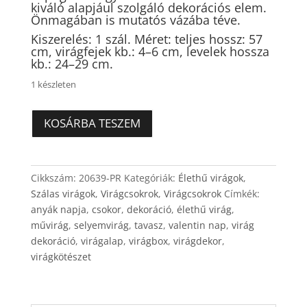
kiváló alapjául szolgáló dekorációs elem.
Önmagában is mutatós vázába téve.
Kiszerelés: 1 szál. Méret: teljes hossz: 57
cm, virágfejek kb.: 4–6 cm, levelek hossza
kb.: 24–29 cm.
1 készleten
Frézia
KOSÁRBA TESZEM
leveles
2
ágas
Cikkszám:
20639-PR
Kategóriák:
Élethű virágok
,
selyemvirág
Szálas virágok
,
Virágcsokrok
,
Virágcsokrok
Címkék:
–
anyák napja
,
csokor
,
dekoráció
,
élethű virág
,
pasztell
művirág
,
selyemvirág
,
tavasz
,
valentin nap
,
virág
rózsaszín,
dekoráció
,
virágalap
,
virágbox
,
virágdekor
,
1
virágkötészet
szál
mennyiség