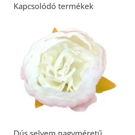
Kapcsolódó termékek
Dús selyem nagyméretű