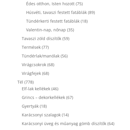
termék
75
Édes otthon, Isten hozott
75
termék
89
Húsvéti, tavaszi festett fatáblák
89
termék
18
Tündérkerti festett fatáblák
18
termék
35
Valentin-nap, nőnap
35
termék
59
Tavaszi zöld díszítők
59
termék
77
Termések
77
termék
56
Tündérlak/manólak
56
termék
68
Virágcsokrok
68
termék
68
Virágfejek
68
termék
778
Tél
778
termék
46
Elf-lak kellékek
46
termék
67
Grincs – dekorkellékek
67
termék
18
Gyertyák
18
termék
14
Karácsonyi szalagok
14
termék
64
Karácsonyi üveg és műanyag gömb díszítők
64
termék