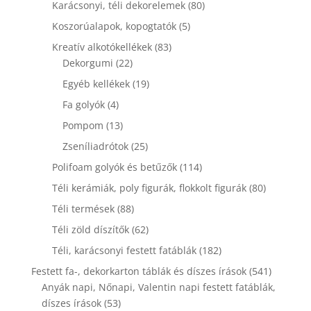
80
Karácsonyi, téli dekorelemek
80
termék
5
Koszorúalapok, kopogtatók
5
termék
83
Kreatív alkotókellékek
83
22
termék
Dekorgumi
22
termék
19
Egyéb kellékek
19
termék
4
Fa golyók
4
termék
13
Pompom
13
termék
25
Zseníliadrótok
25
termék
114
Polifoam golyók és betűzők
114
termék
80
Téli kerámiák, poly figurák, flokkolt figurák
80
termék
88
Téli termések
88
termék
62
Téli zöld díszítők
62
termék
182
Téli, karácsonyi festett fatáblák
182
termék
541
Festett fa-, dekorkarton táblák és díszes írások
541
termék
Anyák napi, Nőnapi, Valentin napi festett fatáblák,
53
díszes írások
53