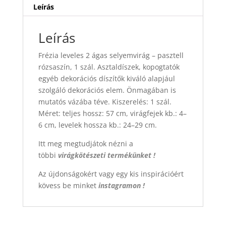
Leírás
Leírás
Frézia leveles 2 ágas selyemvirág – pasztell
rózsaszín, 1 szál. Asztaldíszek, kopogtatók
egyéb dekorációs díszítők kiváló alapjául
szolgáló dekorációs elem. Önmagában is
mutatós vázába téve. Kiszerelés: 1 szál.
Méret: teljes hossz: 57 cm, virágfejek kb.: 4–
6 cm, levelek hossza kb.: 24–29 cm.
Itt meg megtudjátok nézni a
többi
virágkötészeti termékünket !
Az újdonságokért vagy egy kis inspirációért
kövess be minket
instagramon !