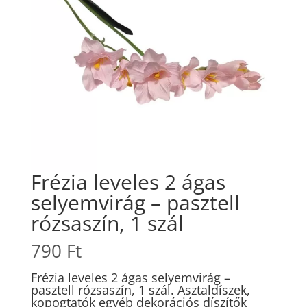
Frézia leveles 2 ágas
selyemvirág – pasztell
rózsaszín, 1 szál
790
Ft
Frézia leveles 2 ágas selyemvirág –
pasztell rózsaszín, 1 szál. Asztaldíszek,
kopogtatók egyéb dekorációs díszítők