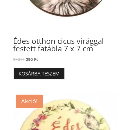
Édes otthon cicus virággal
festett fatábla 7 x 7 cm
Original
Current
360
Ft
290
Ft
price
price
was:
is:
KOSÁRBA TESZEM
360 Ft.
290 Ft.
Akció!