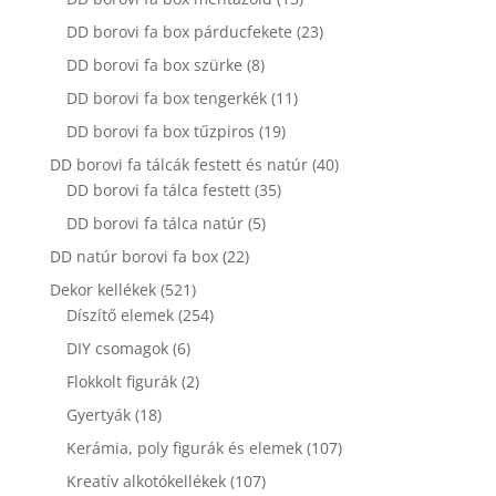
termék
23
DD borovi fa box párducfekete
23
termék
8
DD borovi fa box szürke
8
termék
11
DD borovi fa box tengerkék
11
termék
19
DD borovi fa box tűzpiros
19
termék
40
DD borovi fa tálcák festett és natúr
40
35
termék
DD borovi fa tálca festett
35
termék
5
DD borovi fa tálca natúr
5
termék
22
DD natúr borovi fa box
22
termék
521
Dekor kellékek
521
termék
254
Díszítő elemek
254
termék
6
DIY csomagok
6
termék
2
Flokkolt figurák
2
termék
18
Gyertyák
18
termék
107
Kerámia, poly figurák és elemek
107
termék
107
Kreatív alkotókellékek
107