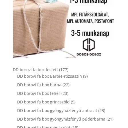
177
DD borovi fa box festett
177
termék
9
DD borovi fa box Barbie-rózsaszín
9
termék
22
DD borovi fa box barna
22
termék
23
DD borovi fa box fehér
23
termék
5
DD borovi fa box grincszöld
5
termék
23
DD borovi fa box gyöngyházfényű antracit
23
termék
21
DD borovi fa box gyöngyházfényű púderbarna
21
termék
13
DD borovi fa box mentazöld
13