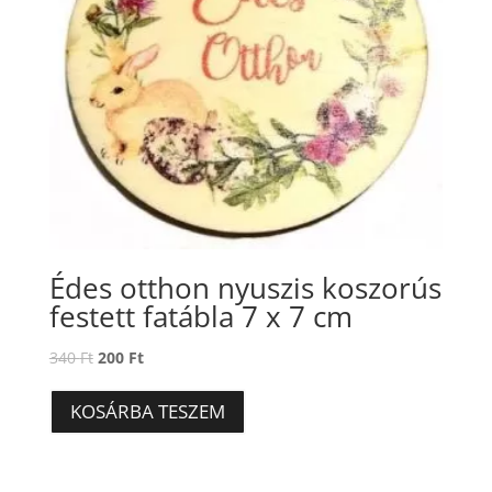
Édes otthon nyuszis koszorús
festett fatábla 7 x 7 cm
Original
Current
340
Ft
200
Ft
price
price
was:
is:
KOSÁRBA TESZEM
340 Ft.
200 Ft.