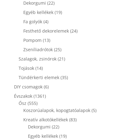
22
termék
Dekorgumi
22
termék
19
Egyéb kellékek
19
termék
4
Fa golyók
4
termék
24
Festhető dekorelemek
24
termék
13
Pompom
13
termék
25
Zseníliadrótok
25
termék
21
Szalagok, zsinórok
21
termék
14
Tojások
14
termék
35
Tündérkerti elemek
35
termék
6
DIY csomagok
6
termék
1361
Évszakok
1361
555
termék
Ősz
555
termék
5
Koszorúalapok, kopogtatóalapok
5
termék
83
Kreatív alkotókellékek
83
22
termék
Dekorgumi
22
termék
19
Egyéb kellékek
19