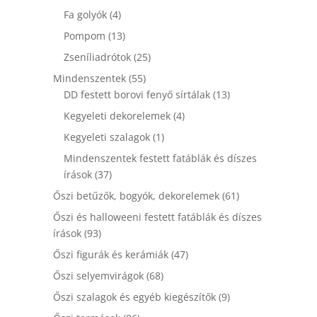
termék
4
Fa golyók
4
termék
13
Pompom
13
termék
25
Zseníliadrótok
25
termék
55
Mindenszentek
55
termék
13
DD festett borovi fenyő sírtálak
13
termék
4
Kegyeleti dekorelemek
4
termék
1
Kegyeleti szalagok
1
termék
Mindenszentek festett fatáblák és díszes
37
írások
37
termék
61
Őszi betűzők, bogyók, dekorelemek
61
termék
Őszi és halloweeni festett fatáblák és díszes
93
írások
93
termék
47
Őszi figurák és kerámiák
47
termék
68
Őszi selyemvirágok
68
termék
9
Őszi szalagok és egyéb kiegészítők
9
termék