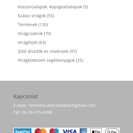
termék
5
Koszorúalapok, kopogtatóalapok
5
termék
55
Szálas virágok
55
termék
130
Termések
130
termék
70
Virágcsokrok
70
termék
63
Virágfejek
63
termék
97
Zöld díszítők és növények
97
termék
25
Virágkötészeti segédanyagok
25
termék
Kapcsolat
E-mail: rendeles.dobosdoboz@gmail.com
Tel: 06-30-415-6398