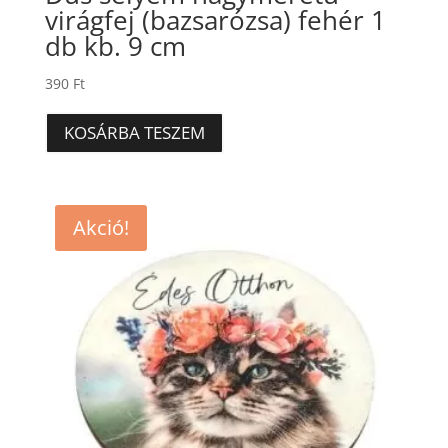
virágfej (bazsarózsa) fehér 1
db kb. 9 cm
390
Ft
KOSÁRBA TESZEM
Akció!