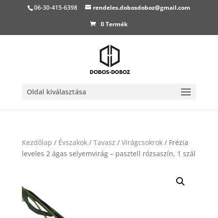
06-30-415-6398
rendeles.dobosdoboz@gmail.com
0 Termék
Oldal kiválasztása
Kezdőlap
/
Évszakok
/
Tavasz
/
Virágcsokrok
/ Frézia
leveles 2 ágas selyemvirág – pasztell rózsaszín, 1 szál