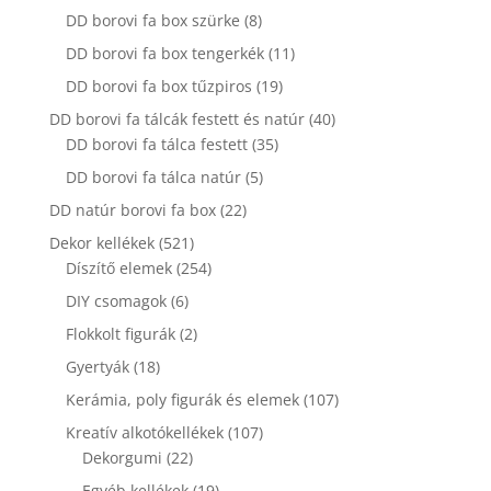
termék
8
DD borovi fa box szürke
8
termék
11
DD borovi fa box tengerkék
11
termék
19
DD borovi fa box tűzpiros
19
termék
40
DD borovi fa tálcák festett és natúr
40
35
termék
DD borovi fa tálca festett
35
termék
5
DD borovi fa tálca natúr
5
termék
22
DD natúr borovi fa box
22
termék
521
Dekor kellékek
521
termék
254
Díszítő elemek
254
termék
6
DIY csomagok
6
termék
2
Flokkolt figurák
2
termék
18
Gyertyák
18
termék
107
Kerámia, poly figurák és elemek
107
termék
107
Kreatív alkotókellékek
107
22
termék
Dekorgumi
22
termék
19
Egyéb kellékek
19