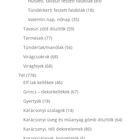
89
Húsvéti, tavaszi festett fatáblák
89
termék
18
Tündérkerti festett fatáblák
18
termék
35
Valentin-nap, nőnap
35
termék
59
Tavaszi zöld díszítők
59
termék
77
Termések
77
termék
56
Tündérlak/manólak
56
termék
68
Virágcsokrok
68
termék
68
Virágfejek
68
termék
778
Tél
778
termék
46
Elf-lak kellékek
46
termék
67
Grincs – dekorkellékek
67
termék
18
Gyertyák
18
termék
14
Karácsonyi szalagok
14
termék
64
Karácsonyi üveg és műanyag gömb díszítők
64
termék
80
Karácsonyi, téli dekorelemek
80
termék
5
Koszorúalapok, kopogtatók
5