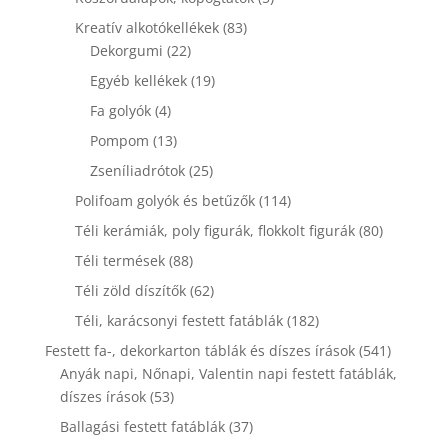
termék
83
Kreatív alkotókellékek
83
22
termék
Dekorgumi
22
termék
19
Egyéb kellékek
19
termék
4
Fa golyók
4
termék
13
Pompom
13
termék
25
Zseníliadrótok
25
termék
114
Polifoam golyók és betűzők
114
termék
80
Téli kerámiák, poly figurák, flokkolt figurák
80
termék
88
Téli termések
88
termék
62
Téli zöld díszítők
62
termék
182
Téli, karácsonyi festett fatáblák
182
termék
541
Festett fa-, dekorkarton táblák és díszes írások
541
termék
Anyák napi, Nőnapi, Valentin napi festett fatáblák,
53
díszes írások
53
termék
37
Ballagási festett fatáblák
37