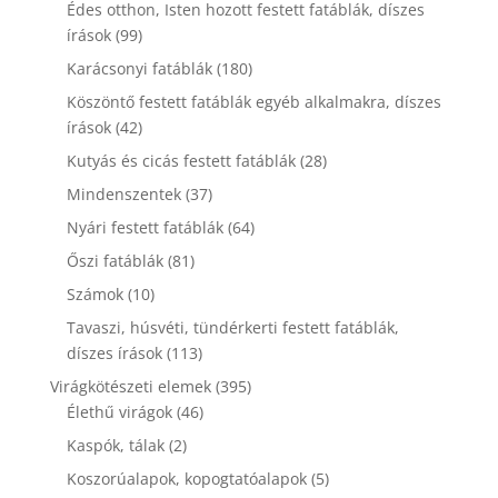
termék
Édes otthon, Isten hozott festett fatáblák, díszes
99
írások
99
termék
180
Karácsonyi fatáblák
180
termék
Köszöntő festett fatáblák egyéb alkalmakra, díszes
42
írások
42
termék
28
Kutyás és cicás festett fatáblák
28
termék
37
Mindenszentek
37
termék
64
Nyári festett fatáblák
64
termék
81
Őszi fatáblák
81
termék
10
Számok
10
termék
Tavaszi, húsvéti, tündérkerti festett fatáblák,
113
díszes írások
113
termék
395
Virágkötészeti elemek
395
46
termék
Élethű virágok
46
termék
2
Kaspók, tálak
2
termék
5
Koszorúalapok, kopogtatóalapok
5