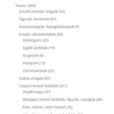
termék
685
Tavasz
685
termék
56
Díszítő elemek, bogyók
56
termék
47
Figurák, kerámiák
47
termék
5
Koszorúalapok, kopogtatóalapok
5
termék
83
Kreatív alkotókellékek
83
22
termék
Dekorgumi
22
termék
19
Egyéb kellékek
19
termék
4
Fa golyók
4
termék
13
Pompom
13
termék
25
Zseníliadrótok
25
termék
47
Szálas virágok
47
termék
217
Tavaszi festett fatáblák
217
37
termék
Anyák napja
37
termék
40
Ballagási festett fatáblák, figurák, szalagok
40
termék
75
Édes otthon, Isten hozott
75
termék