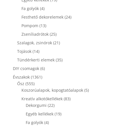
termék
4
Fa golyók
4
termék
24
Festhető dekorelemek
24
termék
13
Pompom
13
termék
25
Zseníliadrótok
25
termék
21
Szalagok, zsinórok
21
termék
14
Tojások
14
termék
35
Tündérkerti elemek
35
termék
6
DIY csomagok
6
termék
1361
Évszakok
1361
555
termék
Ősz
555
termék
5
Koszorúalapok, kopogtatóalapok
5
termék
83
Kreatív alkotókellékek
83
22
termék
Dekorgumi
22
termék
19
Egyéb kellékek
19
termék
4
Fa golyók
4