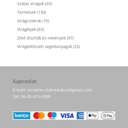
termék
55
Szálas virágok
55
termék
130
Termések
130
termék
70
Virágcsokrok
70
termék
63
Virágfejek
63
termék
97
Zöld díszítők és növények
97
termék
25
Virágkötészeti segédanyagok
25
termék
Kapcsolat
E-mail: rendeles.dobosdoboz@gmail.com
Tel: 06-30-415-6398