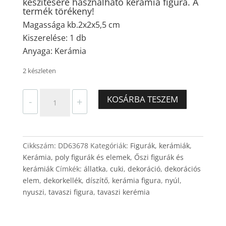
készítésére használható kerámia figura.
A
termék törékeny!
Magassága kb.2x2x5,5 cm
Kiszerelése: 1 db
Anyaga: Kerámia
2 készleten
Könyöklő
KOSÁRBA TESZEM
-
+
kalapos
nyúl
–
1
Cikkszám:
DD63678
Kategóriák:
Figurák, kerámiák
,
db,
Kerámia, poly figurák és elemek
,
Őszi figurák és
kerámia
kerámiák
Címkék:
állatka
,
cuki
,
dekoráció
,
dekorációs
figura
elem
,
dekorkellék
,
díszítő
,
kerámia figura
,
nyúl
,
mennyiség
nyuszi
,
tavaszi figura
,
tavaszi kerémia