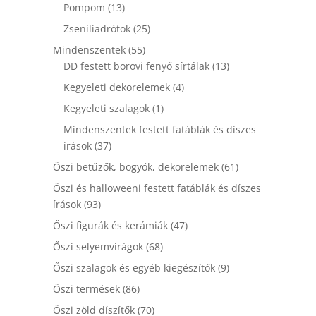
termék
13
Pompom
13
termék
25
Zseníliadrótok
25
termék
55
Mindenszentek
55
termék
13
DD festett borovi fenyő sírtálak
13
termék
4
Kegyeleti dekorelemek
4
termék
1
Kegyeleti szalagok
1
termék
Mindenszentek festett fatáblák és díszes
37
írások
37
termék
61
Őszi betűzők, bogyók, dekorelemek
61
termék
Őszi és halloweeni festett fatáblák és díszes
93
írások
93
termék
47
Őszi figurák és kerámiák
47
termék
68
Őszi selyemvirágok
68
termék
9
Őszi szalagok és egyéb kiegészítők
9
termék
86
Őszi termések
86
termék
70
Őszi zöld díszítők
70