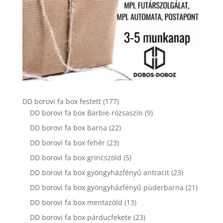
177
DD borovi fa box festett
177
termék
9
DD borovi fa box Barbie-rózsaszín
9
termék
22
DD borovi fa box barna
22
termék
23
DD borovi fa box fehér
23
termék
5
DD borovi fa box grincszöld
5
termék
23
DD borovi fa box gyöngyházfényű antracit
23
termék
21
DD borovi fa box gyöngyházfényű púderbarna
21
termék
13
DD borovi fa box mentazöld
13
termék
23
DD borovi fa box párducfekete
23