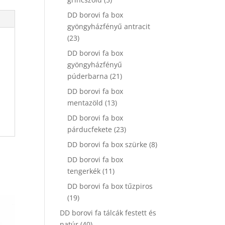
termék
DD borovi fa box
gyöngyházfényű antracit
23
23
termék
DD borovi fa box
gyöngyházfényű
21
púderbarna
21
termék
DD borovi fa box
13
mentazöld
13
termék
DD borovi fa box
23
párducfekete
23
termék
8
DD borovi fa box szürke
8
termék
DD borovi fa box
11
tengerkék
11
termék
DD borovi fa box tűzpiros
19
19
termék
DD borovi fa tálcák festett és
40
natúr
40