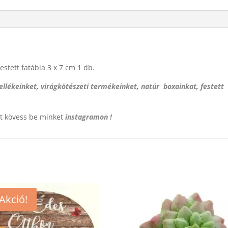
estett fatábla 3 x 7 cm 1 db.
ellékeinket
,
virágkötészeti termékeinket
,
natúr boxainkat
,
festett
rt kövess be minket
instagramon !
Akció!