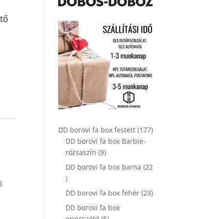
ntő
177
DD borovi fa box festett
177
,
termék
DD borovi fa box Barbie-
9
rózsaszín
9
termék
DD borovi fa box barna
22
22
ő
termék
23
DD borovi fa box fehér
23
termék
DD borovi fa box
5
grincszöld
5