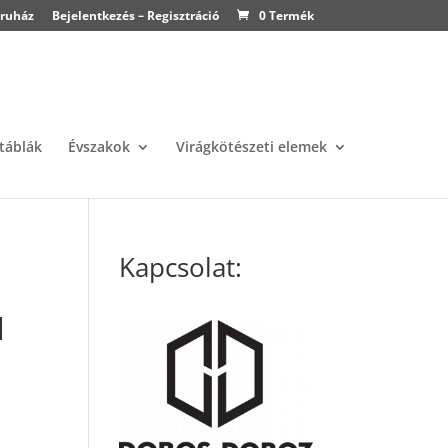
ruház
Bejelentkezés – Regisztráció
0 Termék
atáblák
Évszakok
Virágkötészeti elemek
Kapcsolat:
l