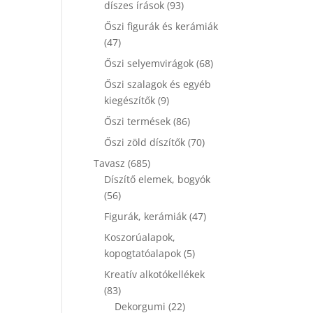
93
díszes írások
93
termék
Őszi figurák és kerámiák
47
47
termék
68
Őszi selyemvirágok
68
termék
Őszi szalagok és egyéb
9
kiegészítők
9
termék
86
Őszi termések
86
termék
70
Őszi zöld díszítők
70
termék
685
Tavasz
685
termék
Díszítő elemek, bogyók
56
56
termék
47
Figurák, kerámiák
47
termék
Koszorúalapok,
5
kopogtatóalapok
5
termék
Kreatív alkotókellékek
83
83
termék
22
Dekorgumi
22