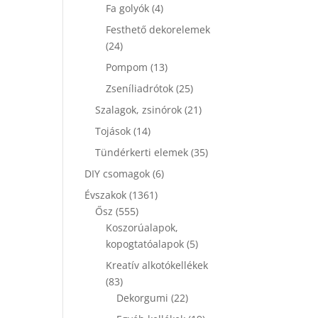
termék
4
Fa golyók
4
termék
Festhető dekorelemek
24
24
termék
13
Pompom
13
termék
25
Zseníliadrótok
25
termék
21
Szalagok, zsinórok
21
termék
14
Tojások
14
termék
35
Tündérkerti elemek
35
termék
6
DIY csomagok
6
termék
1361
Évszakok
1361
555
termék
Ősz
555
termék
Koszorúalapok,
5
kopogtatóalapok
5
termék
Kreatív alkotókellékek
83
83
termék
22
Dekorgumi
22
termék