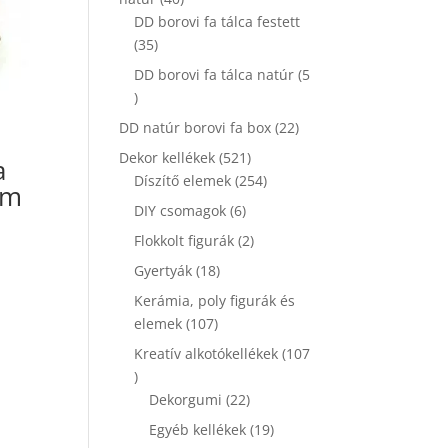
termék
DD borovi fa tálca festett
35
35
termék
DD borovi fa tálca natúr
5
5
termék
22
DD natúr borovi fa box
22
termék
521
Dekor kellékek
521
a
termék
254
Díszítő elemek
254
cm
termék
6
DIY csomagok
6
termék
2
Flokkolt figurák
2
termék
18
Gyertyák
18
termék
Kerámia, poly figurák és
107
elemek
107
termék
Kreatív alkotókellékek
107
107
termék
22
Dekorgumi
22
termék
19
Egyéb kellékek
19