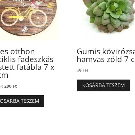
es otthon
Gumis kövirózs
ciklis fadeszkás
hamvas zöld 7 
stett fatábla 7 x
490
Ft
cm
KOSÁRBA TESZEM
Original
Current
Ft
290
Ft
price
price
was:
is:
OSÁRBA TESZEM
360 Ft.
290 Ft.