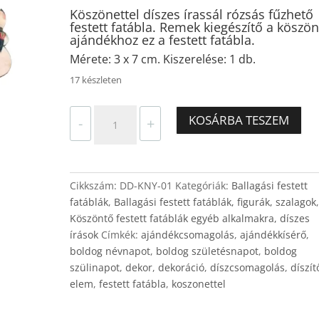
Köszönettel díszes írassál rózsás fűzhető
festett fatábla. Remek kiegészítő a köszö
ajándékhoz ez a festett fatábla.
Mérete: 3 x 7 cm. Kiszerelése: 1 db.
17 készleten
Köszönettel
KOSÁRBA TESZEM
-
+
díszes
írassál
rózsás
fűzhető
Cikkszám:
DD-KNY-01
Kategóriák:
Ballagási festett
festett
fatáblák
,
Ballagási festett fatáblák, figurák, szalagok
fatábla
Köszöntő festett fatáblák egyéb alkalmakra, díszes
3
írások
Címkék:
ajándékcsomagolás
,
ajándékkísérő
,
x
boldog névnapot
,
boldog születésnapot
,
boldog
7
szülinapot
,
dekor
,
dekoráció
,
díszcsomagolás
,
díszít
cm
elem
,
festett fatábla
,
koszonettel
mennyiség