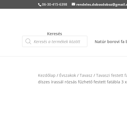
06-30-415-6398
rendeles.dobosdoboz@gmail
Keresés
Products
search
Natúr borovi fa
Kezdőlap
/
Évszakok
/
Tavasz
/
Tavaszi festett 
díszes írassál rózsás fűzhető festett fatábla 3 