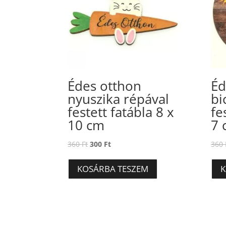
Édes otthon
Éd
nyuszika répával
bi
festett fatábla 8 x
fe
10 cm
7 
Original
Current
360
Ft
300
Ft
360
price
price
was:
is:
KOSÁRBA TESZEM
K
360 Ft.
300 Ft.