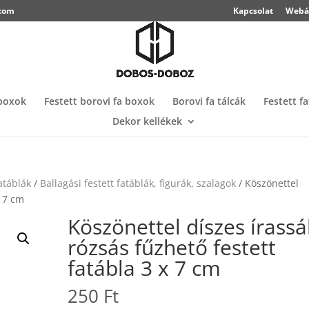
.com
Kapcsolat
Webá
 boxok
Festett borovi fa boxok
Borovi fa tálcák
Festett f
Dekor kellékek
fatáblák
/
Ballagási festett fatáblák, figurák, szalagok
/ Köszönettel
x 7 cm
Köszönettel díszes írassá
rózsás fűzhető festett
fatábla 3 x 7 cm
250
Ft