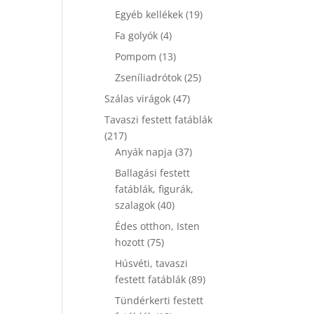
termék
19
Egyéb kellékek
19
termék
4
Fa golyók
4
termék
13
Pompom
13
termék
25
Zseníliadrótok
25
termék
47
Szálas virágok
47
termék
Tavaszi festett fatáblák
217
217
termék
37
Anyák napja
37
termék
Ballagási festett
fatáblák, figurák,
40
szalagok
40
termék
Édes otthon, Isten
75
hozott
75
termék
Húsvéti, tavaszi
89
festett fatáblák
89
termék
Tündérkerti festett