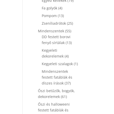
19
Egyéb kellékek
19
termék
4
Fa golyók
4
termék
13
Pompom
13
termék
25
Zseníliadrótok
25
termék
55
Mindenszentek
55
termék
DD festett borovi
13
fenyő sírtálak
13
termék
Kegyeleti
4
dekorelemek
4
termék
1
Kegyeleti szalagok
1
termék
Mindenszentek
festett fatáblák és
37
díszes írások
37
termék
Őszi betűzők, bogyók,
61
dekorelemek
61
termék
Őszi és halloweeni
festett fatáblák és