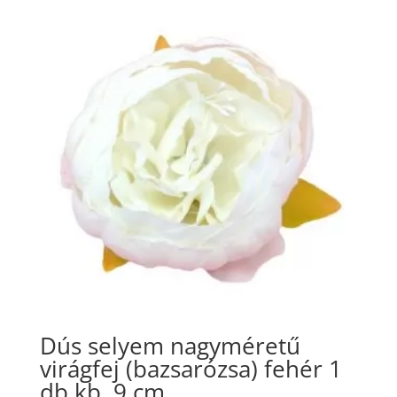
Dús selyem nagyméretű
virágfej (bazsarózsa) fehér 1
db kb. 9 cm