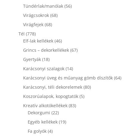
termék
56
Tündérlak/manólak
56
termék
68
Virágcsokrok
68
termék
68
Virágfejek
68
termék
778
Tél
778
termék
46
Elf-lak kellékek
46
termék
67
Grincs – dekorkellékek
67
termék
18
Gyertyák
18
termék
14
Karácsonyi szalagok
14
termék
64
Karácsonyi üveg és műanyag gömb díszítők
64
termék
80
Karácsonyi, téli dekorelemek
80
termék
5
Koszorúalapok, kopogtatók
5
termék
83
Kreatív alkotókellékek
83
22
termék
Dekorgumi
22
termék
19
Egyéb kellékek
19
termék
4
Fa golyók
4
termék