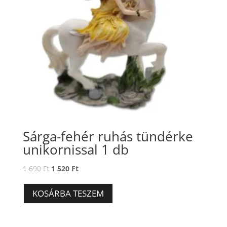
Sárga-fehér ruhás tündérke
unikornissal 1 db
Original
Current
1 690
Ft
1 520
Ft
price
price
was:
is:
KOSÁRBA TESZEM
1
1
690 Ft.
520 Ft.