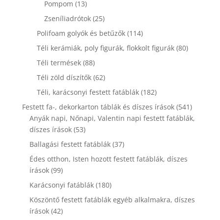
13
Pompom
13
termék
25
Zseníliadrótok
25
termék
114
Polifoam golyók és betűzők
114
termék
80
Téli kerámiák, poly figurák, flokkolt figurák
80
termék
88
Téli termések
88
termék
62
Téli zöld díszítők
62
termék
182
Téli, karácsonyi festett fatáblák
182
termék
541
Festett fa-, dekorkarton táblák és díszes írások
541
termék
Anyák napi, Nőnapi, Valentin napi festett fatáblák,
53
díszes írások
53
termék
37
Ballagási festett fatáblák
37
termék
Édes otthon, Isten hozott festett fatáblák, díszes
99
írások
99
termék
180
Karácsonyi fatáblák
180
termék
Köszöntő festett fatáblák egyéb alkalmakra, díszes
42
írások
42