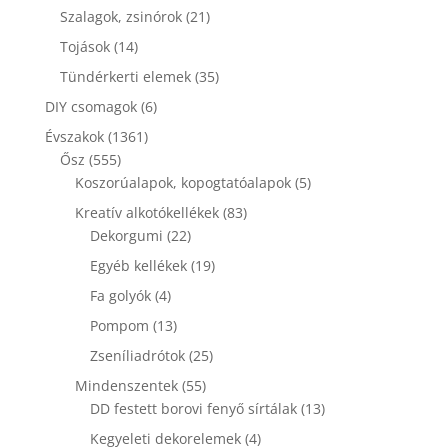
termék
21
Szalagok, zsinórok
21
termék
14
Tojások
14
termék
35
Tündérkerti elemek
35
termék
6
DIY csomagok
6
termék
1361
Évszakok
1361
555
termék
Ősz
555
termék
5
Koszorúalapok, kopogtatóalapok
5
termék
83
Kreatív alkotókellékek
83
22
termék
Dekorgumi
22
termék
19
Egyéb kellékek
19
termék
4
Fa golyók
4
termék
13
Pompom
13
termék
25
Zseníliadrótok
25
termék
55
Mindenszentek
55
termék
13
DD festett borovi fenyő sírtálak
13
termék
4
Kegyeleti dekorelemek
4