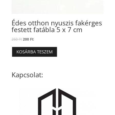
Édes otthon nyuszis fakérges
festett fatábla 5 x 7 cm
Original
Current
260
Ft
200
Ft
price
price
was:
is:
KOSÁRBA TESZEM
260 Ft.
200 Ft.
Kapcsolat: