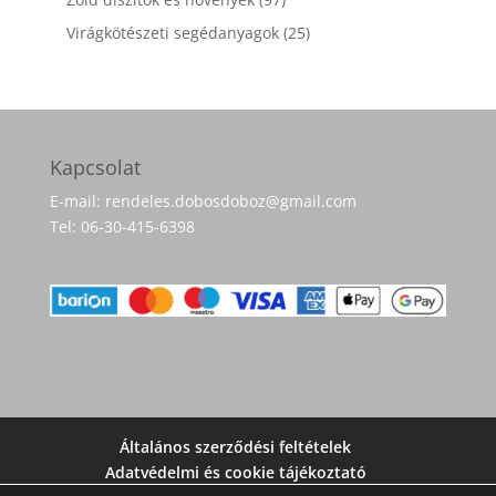
termék
25
Virágkötészeti segédanyagok
25
termék
Kapcsolat
E-mail: rendeles.dobosdoboz@gmail.com
Tel: 06-30-415-6398
Általános szerződési feltételek
Adatvédelmi és cookie tájékoztató