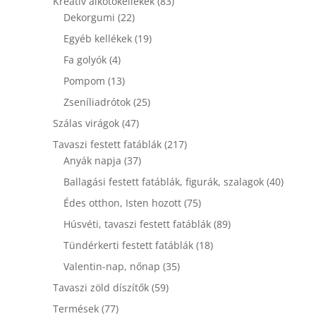
83
Kreatív alkotókellékek
83
22
termék
Dekorgumi
22
termék
19
Egyéb kellékek
19
termék
4
Fa golyók
4
termék
13
Pompom
13
termék
25
Zseníliadrótok
25
termék
47
Szálas virágok
47
termék
217
Tavaszi festett fatáblák
217
37
termék
Anyák napja
37
termék
40
Ballagási festett fatáblák, figurák, szalagok
40
termék
75
Édes otthon, Isten hozott
75
termék
89
Húsvéti, tavaszi festett fatáblák
89
termék
18
Tündérkerti festett fatáblák
18
termék
35
Valentin-nap, nőnap
35
termék
59
Tavaszi zöld díszítők
59
termék
77
Termések
77