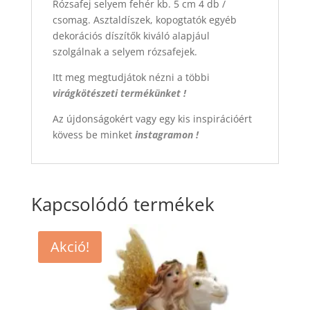
Rózsafej selyem fehér kb. 5 cm 4 db /
csomag. Asztaldíszek, kopogtatók egyéb
dekorációs díszítők kiváló alapjául
szolgálnak a selyem rózsafejek.
Itt meg megtudjátok nézni a többi
virágkötészeti termékünket !
Az újdonságokért vagy egy kis inspirációért
kövess be minket
instagramon !
Kapcsolódó termékek
Akció!