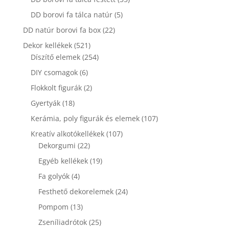
termék
5
DD borovi fa tálca natúr
5
termék
22
DD natúr borovi fa box
22
termék
521
Dekor kellékek
521
termék
254
Díszítő elemek
254
termék
6
DIY csomagok
6
termék
2
Flokkolt figurák
2
termék
18
Gyertyák
18
termék
107
Kerámia, poly figurák és elemek
107
termék
107
Kreatív alkotókellékek
107
22
termék
Dekorgumi
22
termék
19
Egyéb kellékek
19
termék
4
Fa golyók
4
termék
24
Festhető dekorelemek
24
termék
13
Pompom
13
termék
25
Zseníliadrótok
25