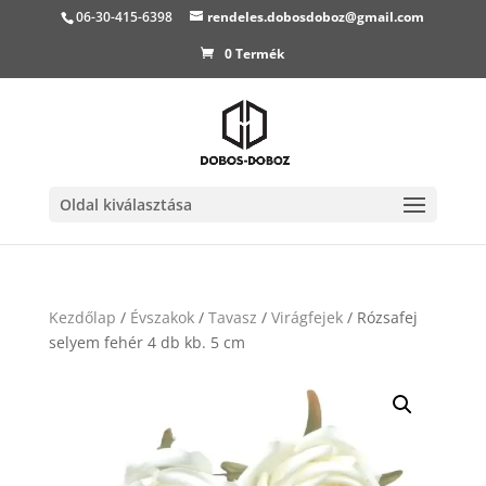
06-30-415-6398
rendeles.dobosdoboz@gmail.com
0 Termék
Oldal kiválasztása
Kezdőlap
/
Évszakok
/
Tavasz
/
Virágfejek
/ Rózsafej
selyem fehér 4 db kb. 5 cm