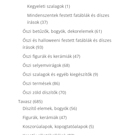
termék
1
Kegyeleti szalagok
1
termék
Mindenszentek festett fatáblák és díszes
37
írások
37
termék
61
Őszi betűzők, bogyók, dekorelemek
61
termék
Őszi és halloweeni festett fatáblák és díszes
93
írások
93
termék
47
Őszi figurák és kerámiák
47
termék
68
Őszi selyemvirágok
68
termék
9
Őszi szalagok és egyéb kiegészítők
9
termék
86
Őszi termések
86
termék
70
Őszi zöld díszítők
70
termék
685
Tavasz
685
termék
56
Díszítő elemek, bogyók
56
termék
47
Figurák, kerámiák
47
termék
5
Koszorúalapok, kopogtatóalapok
5
termék