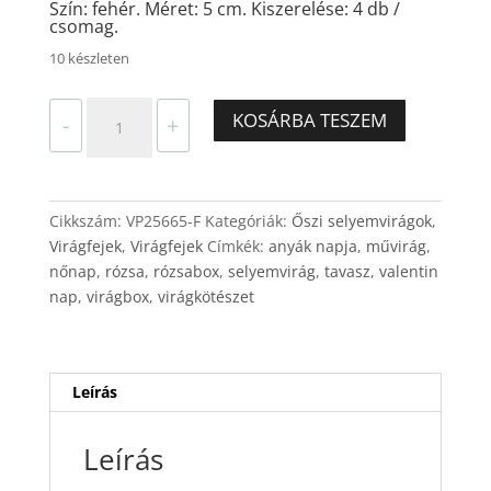
Szín: fehér. Méret: 5 cm. Kiszerelése: 4 db /
csomag.
10 készleten
Rózsafej
KOSÁRBA TESZEM
-
+
selyem
fehér
4
db
Cikkszám:
VP25665-F
Kategóriák:
Őszi selyemvirágok
,
kb.
Virágfejek
,
Virágfejek
Címkék:
anyák napja
,
művirág
,
5
nőnap
,
rózsa
,
rózsabox
,
selyemvirág
,
tavasz
,
valentin
cm
nap
,
virágbox
,
virágkötészet
mennyiség
Leírás
Leírás