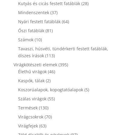
termék
28
Kutyás és cicás festett fatáblák
28
termék
37
Mindenszentek
37
termék
64
Nyári festett fatáblák
64
termék
81
Őszi fatáblák
81
termék
10
Számok
10
termék
Tavaszi, húsvéti, tündérkerti festett fatáblák,
113
díszes írások
113
termék
395
Virágkötészeti elemek
395
46
termék
Élethű virágok
46
termék
2
Kaspók, tálak
2
termék
5
Koszorúalapok, kopogtatóalapok
5
termék
55
Szálas virágok
55
termék
130
Termések
130
termék
70
Virágcsokrok
70
termék
63
Virágfejek
63
termék
97
Zöld díszítők és növények
97