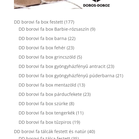
177
DD borovi fa box festett
177
termék
9
DD borovi fa box Barbie-rózsaszín
9
termék
22
DD borovi fa box barna
22
termék
23
DD borovi fa box fehér
23
termék
5
DD borovi fa box grincszöld
5
termék
23
DD borovi fa box gyöngyházfényű antracit
23
termék
21
DD borovi fa box gyöngyházfényű púderbarna
21
termék
13
DD borovi fa box mentazöld
13
termék
23
DD borovi fa box párducfekete
23
termék
8
DD borovi fa box szürke
8
termék
11
DD borovi fa box tengerkék
11
termék
19
DD borovi fa box tűzpiros
19
termék
40
DD borovi fa tálcák festett és natúr
40
35
termék
DD borovi fa tálca festett
35